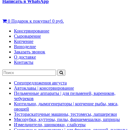
Написать в WhatsApp
0
Подарок к покупке!
0 руб.
Консервирование
Сыроварение
Копчение
Виноделие
Заказать звонок
О доставке
Контакты
Спецпредложения августа
Автоклавы | консервирование
Пельменные аппараты | для пельменей, вареников,
чебуреков
Коптильни, дымогенераторы | копчение рыбы, мяса,
овощей
Тестораскаточные машины, тестомесы, лапшерезки
Мясорубки, куттеры, пилы, фаршемешалки, шприцы
Измельчители, шинковки, слайсеры
Сушилки и дегидраторы | для фруктов, овощей, пастилы