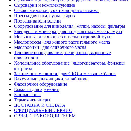
Сыроварни и комплектующие
Соковыжималки | соки холодного отжима
Прессы для сока, сусла, сыров
Проращиватели зелени
Оборудование для виноделия | мялки, насосы, фильтры
Блендеры и миксеры | для натуральных смесей, смузи
Мельницы | для хлопьев и цельнозерновой муки
Маслопрессы | для живого растительного масла
Маслобойки | для сливочного масла
Тепловое оборудование | печи, гриль, жарочные
поверхности
Холодильное оборудование | льдогенераторы, фризеры,
витрины
Закаточные машинки | для СКО и жестяных банок
Вакуумные упаковщики, запайщики
Фасовочное оборудование
Емкости для хранения
Банные чаны
Термоконтейнеры
ДОСТАВКА И ОПЛАТА
ОФИЦИАЛЬНЫЙ СЕРВИС
СВЯЗЬ С РУКОВОДИТЕЛЕМ