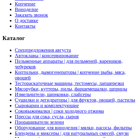
Копчение
Виноделие
Заказать звонок
О доставке
Контакты
Каталог
Спецпредложения августа
Автоклавы | консервирование
Пельменные аппараты | для пельменей, вареников,
чебуреков
Коптильни, дымогенераторы | копчение рыбы, мяса,
овощей
Тестораскаточные машины, тестомесы, лапшерезки
Мясорубки, куттеры, пилы, фаршемешалки, шприцы
Измельчители, шинковки, слайсеры
Сушилки и дегидраторы | для фруктов, овощей, пастилы
Сыроварни и комплектующие
Соковыжималки | соки холодного отжима
Прессы для сока, сусла, сыров
Проращиватели зелени
Оборудование для виноделия | мялки, насосы, фильтры
Блендеры и миксеры | для натуральных смесей, смузи