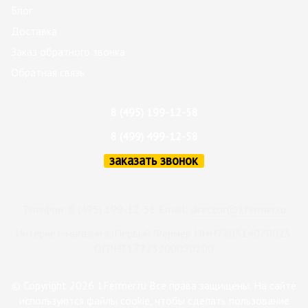
Блог
Доставка
Заказ обратного звонка
Обратная связь
8 (495) 199-12-58
8 (499) 499-12-58
заказать звонок
Телефон: 8 (495) 199-12-58 Email:
director@1fermer.ru
Интернет-магазин ©Первый Фермер ИНН720314070025
ОГРН317723200050200
© Copyright 2026 1Fermer.ru Все права защищены. На сайте
используются файлы cookie, чтобы сделать пользование