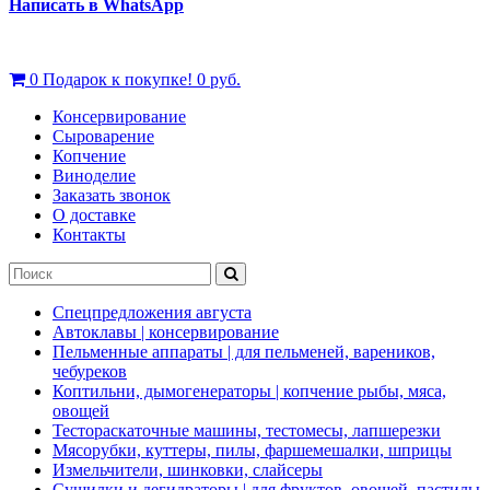
Написать в WhatsApp
0
Подарок к покупке!
0 руб.
Консервирование
Сыроварение
Копчение
Виноделие
Заказать звонок
О доставке
Контакты
Спецпредложения августа
Автоклавы | консервирование
Пельменные аппараты | для пельменей, вареников,
чебуреков
Коптильни, дымогенераторы | копчение рыбы, мяса,
овощей
Тестораскаточные машины, тестомесы, лапшерезки
Мясорубки, куттеры, пилы, фаршемешалки, шприцы
Измельчители, шинковки, слайсеры
Сушилки и дегидраторы | для фруктов, овощей, пастилы