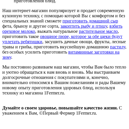
приготовления блюд.
Наш интернет-магазин популяризует и продает современную
кухонную технику, с помощью которой Вы с комфортом и без
специальных знаний сможете
приготовить домашний сыр
фета, брынзу и другие сорта,
закоптить рыбу и птицу
,
взбить
ореховое молоко
, выжать натуральное
растительное масло
,
приготовить такое
овощное пюре, которое за обе щеки будут
уплетать ребятишки
, засушить дачные овощи, фрукты, лесные
травы и грибы, приготовить вкуснейшую домашнюю
пастилу
,
без особых усилить приготовить
витаминные заготовки на
зиму
.
Мы постоянно развиваем наш магазин, чтобы Вам было тепло
и уютно обращаться к нам вновь и вновь. Мы выстраиваем
долгосрочные отношения с покупателями и, конечно,
внимательно относимся к Вашим пожеланиям и рады Вашему
новому опыту приготовления здоровых блюд, используя
технику из магазина 1Fermer.ru.
Думайте о своем здоровье, повышайте качество жизни.
С
уважением к Вам,
©
Первый Фермер 1Fermer.ru.