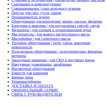
Сыроварни и комплектующие
Соковыжималки | соки холодного отжима
Прессы для сока, сусла, сыров
Проращиватели зелени
Оборудование для виноделия | мялки, насосы, фильтры
Блендеры и миксеры | для натуральных смесей, смузи
Мельницы | для хлопьев и цельнозерновой муки
Маслопрессы | для живого растительного масла
Маслобойки | для сливочного масла
Тепловое оборудование | печи, гриль, жарочные
поверхности
Холодильное оборудование | льдогенераторы, фризеры,
витрины
Закаточные машинки | для СКО и жестяных банок
Вакуумные упаковщики, запайщики
Фасовочное оборудование
Емкости для хранения
Банные чаны
Термоконтейнеры
ДОСТАВКА И ОПЛАТА
ОФИЦИАЛЬНЫЙ СЕРВИС
СВЯЗЬ С РУКОВОДИТЕЛЕМ