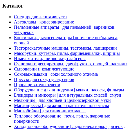
Каталог
Спецпредложения августа
Автоклавы | консервирование
Пельменные аппараты | для пельменей, вареников,
чебуреков
Коптильни, дымогенераторы | копчение рыбы, мяса,
овощей
Тестораскаточные машины, тестомесы, лапшерезки
Мясорубки, куттеры, пилы, фаршемешалки, шприцы
Измельчители, шинковки, слайсеры
Сушилки и дегидраторы | для фруктов, овощей, пастилы
Сыроварни и комплектующие
Соковыжималки | соки холодного отжима
Прессы для сока, сусла, сыров
Проращиватели зелени
Оборудование для виноделия | мялки, насосы, фильтры
Блендеры и миксеры | для натуральных смесей, смузи
Мельницы | для хлопьев и цельнозерновой муки
Маслопрессы | для живого растительного масла
Маслобойки | для сливочного масла
Тепловое оборудование | печи, гриль, жарочные
поверхности
Холодильное оборудование | льдогенераторы, фризеры,