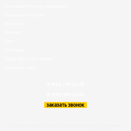
Пользовательское соглашение
Наш канал YouTube
Контакты
Каталог
Блог
Доставка
Заказ обратного звонка
Обратная связь
8 (495) 199-12-58
8 (499) 499-12-58
заказать звонок
Телефон: 8 (495) 199-12-58 Email:
director@1fermer.ru