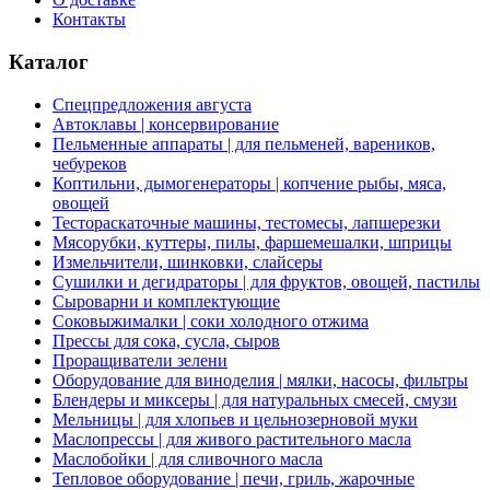
Контакты
Каталог
Спецпредложения августа
Автоклавы | консервирование
Пельменные аппараты | для пельменей, вареников,
чебуреков
Коптильни, дымогенераторы | копчение рыбы, мяса,
овощей
Тестораскаточные машины, тестомесы, лапшерезки
Мясорубки, куттеры, пилы, фаршемешалки, шприцы
Измельчители, шинковки, слайсеры
Сушилки и дегидраторы | для фруктов, овощей, пастилы
Сыроварни и комплектующие
Соковыжималки | соки холодного отжима
Прессы для сока, сусла, сыров
Проращиватели зелени
Оборудование для виноделия | мялки, насосы, фильтры
Блендеры и миксеры | для натуральных смесей, смузи
Мельницы | для хлопьев и цельнозерновой муки
Маслопрессы | для живого растительного масла
Маслобойки | для сливочного масла
Тепловое оборудование | печи, гриль, жарочные