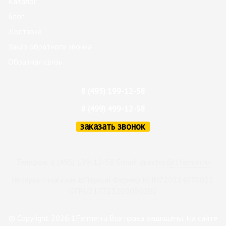
Каталог
Блог
Доставка
Заказ обратного звонка
Обратная связь
8 (495) 199-12-58
8 (499) 499-12-58
заказать звонок
Телефон: 8 (495) 199-12-58 Email:
director@1fermer.ru
Интернет-магазин ©Первый Фермер ИНН720314070025
ОГРН317723200050200
© Copyright 2026 1Fermer.ru Все права защищены. На сайте