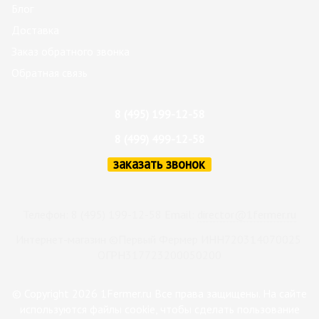
Блог
Доставка
Заказ обратного звонка
Обратная связь
8 (495) 199-12-58
8 (499) 499-12-58
заказать звонок
Телефон: 8 (495) 199-12-58 Email:
director@1fermer.ru
Интернет-магазин ©Первый Фермер ИНН720314070025
ОГРН317723200050200
© Copyright 2026 1Fermer.ru Все права защищены. На сайте
используются файлы cookie, чтобы сделать пользование