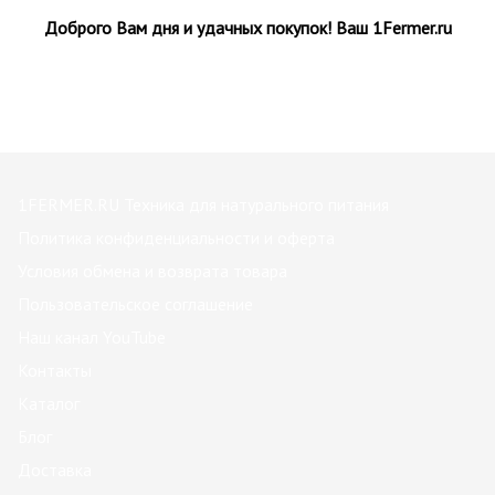
Доброго Вам дня и удачных покупок! Ваш 1Fermer.ru
1FERMER.RU Техника для натурального питания
Политика конфиденциальности и оферта
Условия обмена и возврата товара
Пользовательское соглашение
Наш канал YouTube
Контакты
Каталог
Блог
Доставка