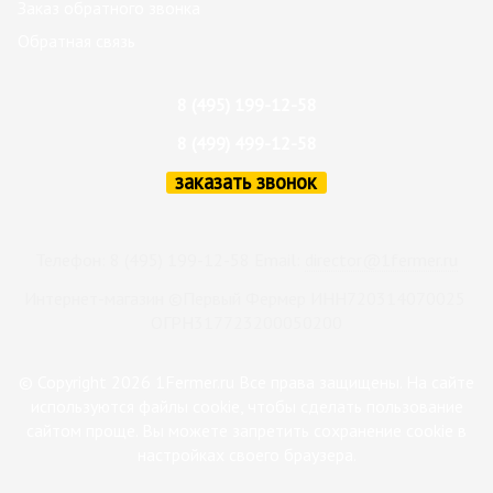
Заказ обратного звонка
Обратная связь
8 (495) 199-12-58
8 (499) 499-12-58
заказать звонок
Телефон: 8 (495) 199-12-58 Email:
director@1fermer.ru
Интернет-магазин ©Первый Фермер ИНН720314070025
ОГРН317723200050200
© Copyright 2026 1Fermer.ru Все права защищены. На сайте
используются файлы cookie, чтобы сделать пользование
сайтом проще. Вы можете запретить сохранение cookie в
настройках своего браузера.