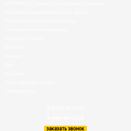
1FERMER.RU Техника для натурального питания
Политика конфиденциальности и оферта
Условия обмена и возврата товара
Пользовательское соглашение
Наш канал YouTube
Контакты
Каталог
Блог
Доставка
Заказ обратного звонка
Обратная связь
8 (495) 199-12-58
8 (499) 499-12-58
заказать звонок