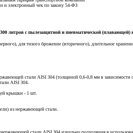
йн и электронный чек по закону 54-ФЗ
 300 литров с пылезащитной и пневматической (плавающей)
рвого), для тихого брожение (вторичного), длительное хранение
жавеющей стали AISI 304 (толщиной 0,6-0,8 мм в зависимости о
али AISI 304.
ей крышки - 1 шт.
ели) из нержавеющей стали.
 нержавеющей стали AISI 304 идеально подходящая в использо