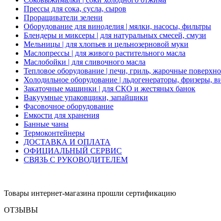
Прессы для сока, сусла, сыров
Проращиватели зелени
Оборудование для виноделия | мялки, насосы, фильтры
Блендеры и миксеры | для натуральных смесей, смузи
Мельницы | для хлопьев и цельнозерновой муки
Маслопрессы | для живого растительного масла
Маслобойки | для сливочного масла
Тепловое оборудование | печи, гриль, жарочные поверхн
Холодильное оборудование | льдогенераторы, фризеры, 
Закаточные машинки | для СКО и жестяных банок
Вакуумные упаковщики, запайщики
Фасовочное оборудование
Емкости для хранения
Банные чаны
Термоконтейнеры
ДОСТАВКА И ОПЛАТА
ОФИЦИАЛЬНЫЙ СЕРВИС
СВЯЗЬ С РУКОВОДИТЕЛЕМ
Товары интернет-магазина прошли сертификацию
ОТЗЫВЫ