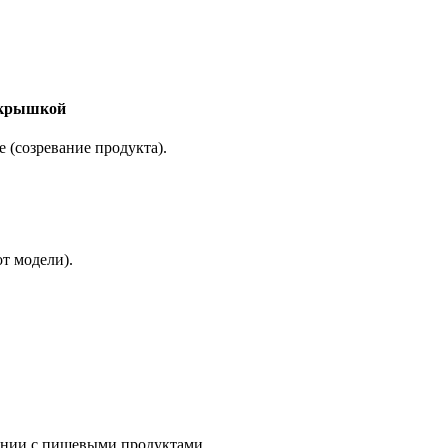
 крышкой
 (созревание продукта).
т модели).
вании с пищевыми продуктами.