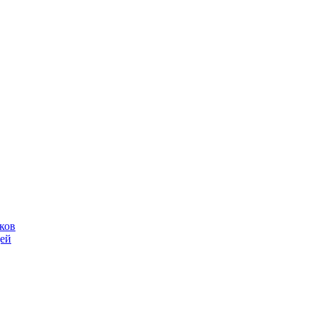
ков
щей