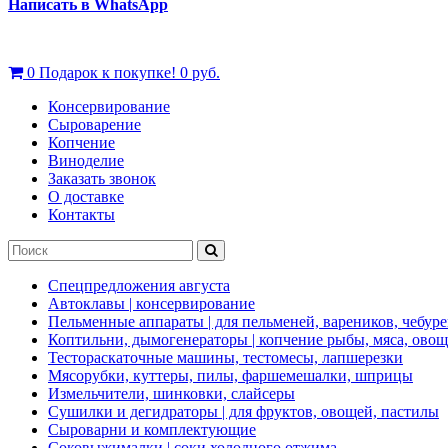
Написать в WhatsApp
0
Подарок к покупке!
0 руб.
Консервирование
Сыроварение
Копчение
Виноделие
Заказать звонок
О доставке
Контакты
Спецпредложения августа
Автоклавы | консервирование
Пельменные аппараты | для пельменей, вареников, чебуре
Коптильни, дымогенераторы | копчение рыбы, мяса, ово
Тестораскаточные машины, тестомесы, лапшерезки
Мясорубки, куттеры, пилы, фаршемешалки, шприцы
Измельчители, шинковки, слайсеры
Сушилки и дегидраторы | для фруктов, овощей, пастилы
Сыроварни и комплектующие
Соковыжималки | соки холодного отжима