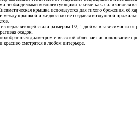
ми необходимыми комплектующими такими как: силиконовая кам
вматическая крышка используется для тихого брожения, её хара
ие между крышкой и жидкостью не создавая воздушной прожилки
ктов.
из нержавеющей стали размером 1/2, 1 дюйма в зависимости от р
трагивая осадок.
 подобранным диаметром и высотой облегчает использование пр
и красиво смотрятся в любом интерьере.