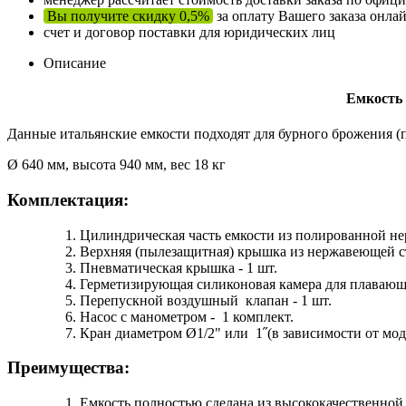
Вы получите скидку 0,5%
за оплату Вашего заказа онла
счет и договор поставки для юридических лиц
Описание
Емкость
Данные итальянские емкости подходят для бурного брожения (пе
Ø 640 мм, высота 940 мм, вес 18 кг
Комплектация:
Цилиндрическая часть емкости из полированной нер
Верхняя (пылезащитная) крышка из нержавеющей ст
Пневматическая крышка - 1 шт.
Герметизирующая силиконовая камера для плавающ
Перепускной воздушный клапан - 1 шт.
Насос с манометром - 1 комплект.
Кран диаметром Ø1/2" или 1˝(в зависимости от мод
Преимущества:
Емкость полностью сделана из высококачественной