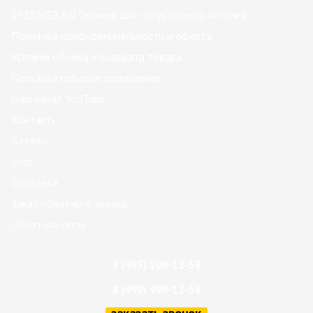
1FERMER.RU Техника для натурального питания
Политика конфиденциальности и оферта
Условия обмена и возврата товара
Пользовательское соглашение
Наш канал YouTube
Контакты
Каталог
Блог
Доставка
Заказ обратного звонка
Обратная связь
8 (495) 199-12-58
8 (499) 499-12-58