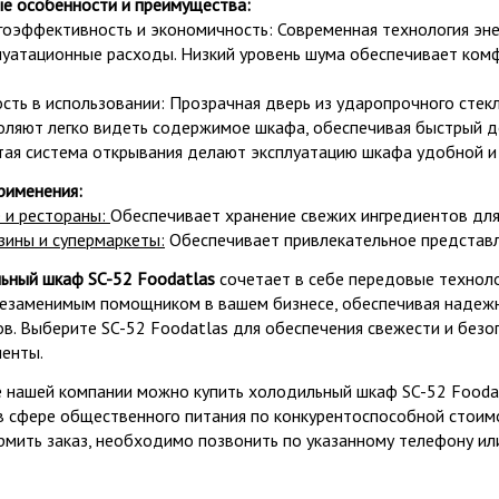
е особенности и преимущества:
гоэффективность и экономичность: Современная технология эн
луатационные расходы. Низкий уровень шума обеспечивает комф
ость в использовании: Прозрачная дверь из ударопрочного стек
оляют легко видеть содержимое шкафа, обеспечивая быстрый д
тая система открывания делают эксплуатацию шкафа удобной и
рименения:
 и рестораны:
Обеспечивает хранение свежих ингредиентов для
зины и супермаркеты:
Обеспечивает привлекательное представл
ьный шкаф SC-52 Foodatlas
сочетает в себе передовые технолог
незаменимым помощником в вашем бизнесе, обеспечивая надеж
ов. Выберите SC-52 Foodatlas для обеспечения свежести и безо
иенты.
е нашей компании можно купить холодильный шкаф SC-52 Fooda
в сфере общественного питания по конкурентоспособной стоимо
рмить заказ, необходимо позвонить по указанному телефону или