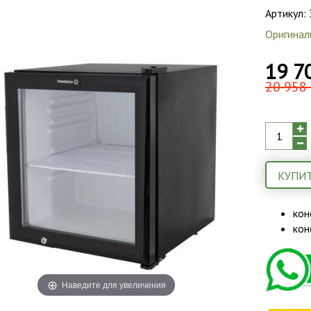
Артикул:
Оригинал
19 7
20 958 
КУПИТ
кон
кон
Наведите для увеличения