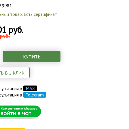
39981
ьный товар. Есть сертификат
01 руб.
руб.
КУПИТЬ
Ь В 1 КЛИК
сультация в
М
А
Х
сультация в
Telegram