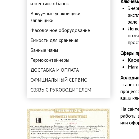
Ключевы
и жестяных банок
Энер
Вакуумные упаковщики,
эксп
запайщики
зале.
Легк
Фасовочное оборудование
позв
Емкости для хранения
прос
Банные чаны
Сферы п
Термоконтейнеры
Кафе
Мага
ДОСТАВКА И ОПЛАТА
Холодил
ОФИЦИАЛЬНЫЙ СЕРВИС
станет 
СВЯЗЬ С РУКОВОДИТЕЛЕМ
процесс
ваши кл
На сайт
работы 
или офо