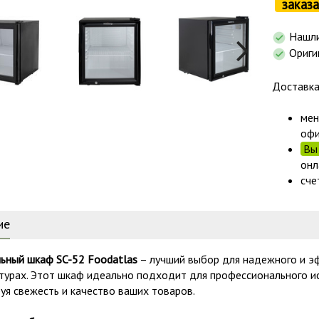
заказа
Нашли
Ориги
Доставк
мен
офи
Вы 
онл
сче
ие
ьный шкаф SC-52 Foodatlas
– лучший выбор для надежного и эф
турах. Этот шкаф идеально подходит для профессионального исп
уя свежесть и качество ваших товаров.