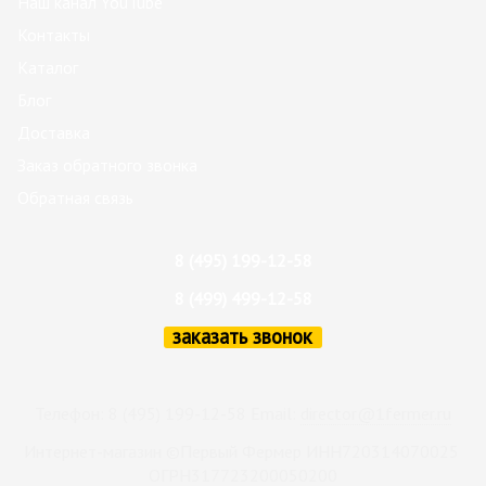
Наш канал YouTube
Контакты
Каталог
Блог
Доставка
Заказ обратного звонка
Обратная связь
8 (495) 199-12-58
8 (499) 499-12-58
заказать звонок
Телефон: 8 (495) 199-12-58 Email:
director@1fermer.ru
Интернет-магазин ©Первый Фермер ИНН720314070025
ОГРН317723200050200