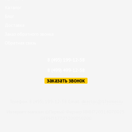
Каталог
Блог
Доставка
Заказ обратного звонка
Обратная связь
8 (495) 199-12-58
8 (499) 499-12-58
заказать звонок
Телефон: 8 (495) 199-12-58 Email:
director@1fermer.ru
Интернет-магазин ©Первый Фермер ИНН720314070025
ОГРН317723200050200