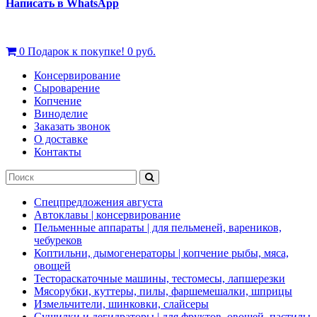
Написать в WhatsApp
0
Подарок к покупке!
0 руб.
Консервирование
Сыроварение
Копчение
Виноделие
Заказать звонок
О доставке
Контакты
Спецпредложения августа
Автоклавы | консервирование
Пельменные аппараты | для пельменей, вареников,
чебуреков
Коптильни, дымогенераторы | копчение рыбы, мяса,
овощей
Тестораскаточные машины, тестомесы, лапшерезки
Мясорубки, куттеры, пилы, фаршемешалки, шприцы
Измельчители, шинковки, слайсеры
Сушилки и дегидраторы | для фруктов, овощей, пастилы