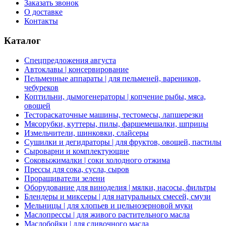
Заказать звонок
О доставке
Контакты
Каталог
Спецпредложения августа
Автоклавы | консервирование
Пельменные аппараты | для пельменей, вареников,
чебуреков
Коптильни, дымогенераторы | копчение рыбы, мяса,
овощей
Тестораскаточные машины, тестомесы, лапшерезки
Мясорубки, куттеры, пилы, фаршемешалки, шприцы
Измельчители, шинковки, слайсеры
Сушилки и дегидраторы | для фруктов, овощей, пастилы
Сыроварни и комплектующие
Соковыжималки | соки холодного отжима
Прессы для сока, сусла, сыров
Проращиватели зелени
Оборудование для виноделия | мялки, насосы, фильтры
Блендеры и миксеры | для натуральных смесей, смузи
Мельницы | для хлопьев и цельнозерновой муки
Маслопрессы | для живого растительного масла
Маслобойки | для сливочного масла