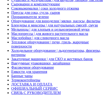
Сыроварни и комплектующие
Соковыжималки | соки холодного отжима
Прессы для сока, сусла, сыров
Проращиватели зелени
Оборудование для виноделия | мялки, насосы, фильтры
Блендеры и миксеры | для натуральных смесей, смузи
Мельницы | для хлопьев и цельнозерновой муки
Маслопрессы | для живого растительного масла
Маслобойки | для сливочного масла
Тепловое оборудование | печи, гриль, жарочные
поверхности
Холодильное оборудование | льдогенераторы, фризеры,
витрины
Закаточные машинки | для СКО и жестяных банок
Вакуумные упаковщики, запайщики
Фасовочное оборудование
Емкости для хранения
Банные чаны
Термоконтейнеры
ДОСТАВКА И ОПЛАТА
ОФИЦИАЛЬНЫЙ СЕРВИС
СВЯЗЬ С РУКОВОДИТЕЛЕМ