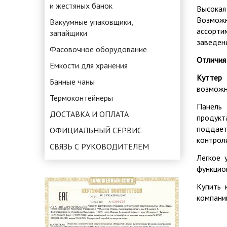
и жестяных банок
Высокая
Возможн
Вакуумные упаковщики,
ассорти
запайщики
заведени
Фасовочное оборудование
Отличия
Емкости для хранения
Куттер 
Банные чаны
возможн
Термоконтейнеры
Панель 
ДОСТАВКА И ОПЛАТА
продукт
поддает
ОФИЦИАЛЬНЫЙ СЕРВИС
контрол
СВЯЗЬ С РУКОВОДИТЕЛЕМ
Легкое 
функцио
Купить 
компани