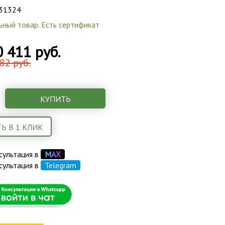
31324
ьный товар. Есть сертификат
0 411 руб.
82 руб.
КУПИТЬ
Ь В 1 КЛИК
сультация в
М
А
Х
сультация в
Telegram