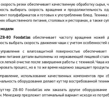
 скорость резки обеспечивает качественную обработку сырья, 
ость выбирать скорость вращения и продолжительность од
мент полуфабрикатов и готовых к употреблению блюд. Техника 
ях общественного питания, столовых и ресторанах, а также су
 модели
ZB-80 Foodatlas
обеспечивает частоту вращения ножей д
ость выбрать скорость движения чаши с учетом особенностей 
управления с влагозащитной поверхностью обеспечивает
ами питания детали выполнены из нержавеющей пищевой стали,
ся легкой очистке после завершения работы с техникой. Чаша и
ировать процесс, но в то же время надежно защищает продукты
управление, использование качественных компонентов при с
нальность оборудования делают куттер востребованной техник
куттер ZB-80 Foodatlas или заказать другое оборудование
и. Менеджер предложит оптимальный вариант исходя из потреб