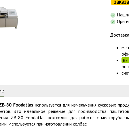
заказа
Нашли
Ориги
Доставк
мен
офи
Вы 
онл
сче
ие
ZB-80 Foodatlas
используется для измельчения кусковых прод
ентов. Это идеальное решение для производства паштето
ения. ZB-80 Foodatlas подходит для работы с мелкорублен
ми. Используется при изготовлении колбас.