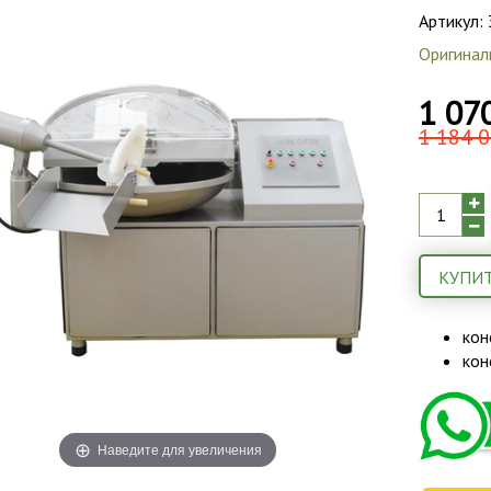
Артикул:
Оригинал
1 07
1 184 0
КУПИТ
кон
кон
Наведите для увеличения