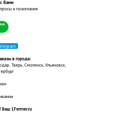
с Вами
просы и пожелания
elegram
аказы в города:
нодар,
Тверь
,
Смоленск
,
Ульяновск
,
тербург
лем
ивании
 Ваш 1Fermer.ru