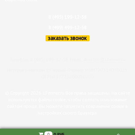
8 (495) 199-12-58
8 (499) 499-12-58
заказать звонок
Телефон: 8 (495) 199-12-58 Email:
director@1fermer.ru
Интернет-магазин ©Первый Фермер ИНН720314070025
ОГРН317723200050200
© Copyright 2026 1Fermer.ru Все права защищены. На сайте
используются файлы cookie, чтобы сделать пользование
сайтом проще. Вы можете запретить сохранение cookie в
настройках своего браузера.
0
0 РУБ.