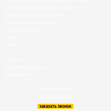
1FERMER.RU Техника для натурального питания
Политика конфиденциальности и оферта
Условия обмена и возврата товара
Пользовательское соглашение
Наш канал YouTube
Контакты
Каталог
Блог
Доставка
Заказ обратного звонка
Обратная связь
8 (495) 199-12-58
8 (499) 499-12-58
заказать звонок