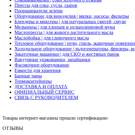
Прессы для сока, сусла, сыров
Проращиватели зелени
Оборудование для виноделия | мялки, насосы, фильтры
Блендеры и миксеры | для натуральных смесей, смузи
Мельницы | для хлопьев и цельнозерновой муки
Маслопрессы | для живого растительного масла
Маслобойки | для сливочного масла
Тепловое оборудование | печи, гриль, жарочные поверхн
Холодильное оборудование | льдогенераторы, фризеры, 
Закаточные машинки | для СКО и жестяных банок
Вакуумные упаковщики, запайщики
Фасовочное оборудование
Емкости для хранения
Банные чаны
Термоконтейнеры
ДОСТАВКА И ОПЛАТА
ОФИЦИАЛЬНЫЙ СЕРВИС
СВЯЗЬ С РУКОВОДИТЕЛЕМ
Товары интернет-магазина прошли сертификацию
ОТЗЫВЫ