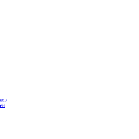
ков
щей