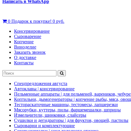
Написать в WhatsApp
0
Подарок к покупке!
0 руб.
Консервирование
Сыроварение
Копчение
Виноделие
Заказать звонок
О доставке
Контакты
Спецпредложения августа
Автоклавы | консервирование
Пельменные аппараты | для пельменей, вареников, чебуре
Коптильни, дымогенераторы | копчение рыбы, мяса, ово
Тестораскаточные машины, тестомесы, лапшерезки
Мясорубки, куттеры, пилы, фаршемешалки, шприцы
Измельчители, шинковки, слайсеры
Сушилки и дегидраторы | для фруктов, овощей, пастилы
Сыроварни и комплектующие
Соковыжималки | соки холодного отжима