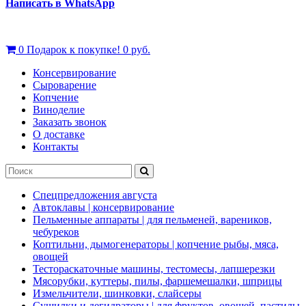
Написать в WhatsApp
0
Подарок к покупке!
0 руб.
Консервирование
Сыроварение
Копчение
Виноделие
Заказать звонок
О доставке
Контакты
Спецпредложения августа
Автоклавы | консервирование
Пельменные аппараты | для пельменей, вареников,
чебуреков
Коптильни, дымогенераторы | копчение рыбы, мяса,
овощей
Тестораскаточные машины, тестомесы, лапшерезки
Мясорубки, куттеры, пилы, фаршемешалки, шприцы
Измельчители, шинковки, слайсеры
Сушилки и дегидраторы | для фруктов, овощей, пастилы