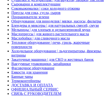
Сыроварни и комплектующие
Соковыжималки | соки холодного отжима
Прессы для сока, сусла, сыров
Проращиватели зелени
Оборудование для виноделия | мялки, насосы, фильтры
Блендеры и миксеры | для натуральных смесей, смузи
Мельницы | для хлопьев и цельнозерновой муки
Маслопрессы | для живого растительного масла
Маслобойки | для сливочного масла
Тепловое оборудование | печи, гриль, жарочные
поверхности
Холодильное оборудование | льдогенераторы, фризеры,
витрины
Закаточные машинки | для СКО и жестяных банок
Вакуумные упаковщики, запайщики
Фасовочное оборудование
Емкости для хранения
Банные чаны
Термоконтейнеры
ДОСТАВКА И ОПЛАТА
ОФИЦИАЛЬНЫЙ СЕРВИС
СВЯЗЬ С РУКОВОДИТЕЛЕМ