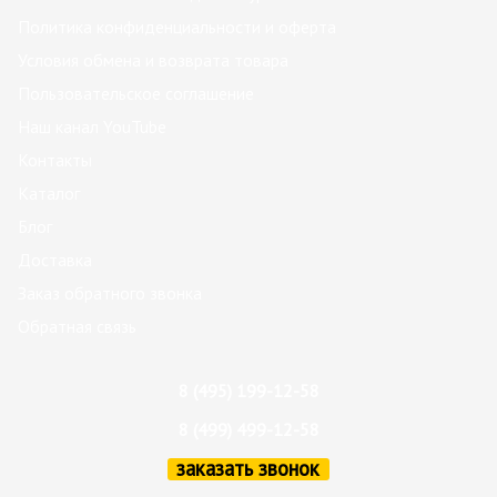
Политика конфиденциальности и оферта
Условия обмена и возврата товара
Пользовательское соглашение
Наш канал YouTube
Контакты
Каталог
Блог
Доставка
Заказ обратного звонка
Обратная связь
8 (495) 199-12-58
8 (499) 499-12-58
заказать звонок