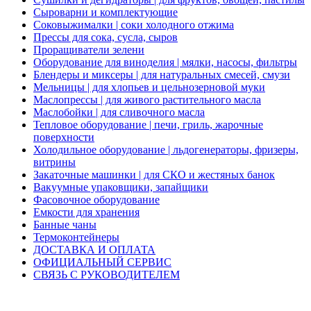
Сыроварни и комплектующие
Соковыжималки | соки холодного отжима
Прессы для сока, сусла, сыров
Проращиватели зелени
Оборудование для виноделия | мялки, насосы, фильтры
Блендеры и миксеры | для натуральных смесей, смузи
Мельницы | для хлопьев и цельнозерновой муки
Маслопрессы | для живого растительного масла
Маслобойки | для сливочного масла
Тепловое оборудование | печи, гриль, жарочные
поверхности
Холодильное оборудование | льдогенераторы, фризеры,
витрины
Закаточные машинки | для СКО и жестяных банок
Вакуумные упаковщики, запайщики
Фасовочное оборудование
Емкости для хранения
Банные чаны
Термоконтейнеры
ДОСТАВКА И ОПЛАТА
ОФИЦИАЛЬНЫЙ СЕРВИС
СВЯЗЬ С РУКОВОДИТЕЛЕМ