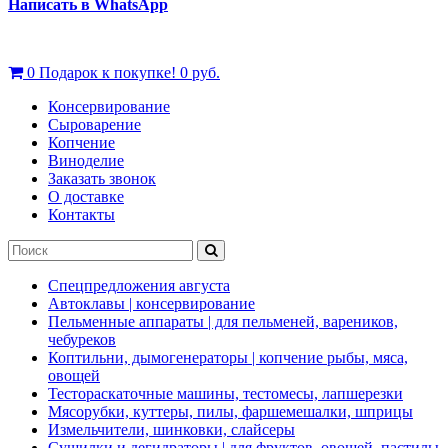
Написать в WhatsApp
0
Подарок к покупке!
0 руб.
Консервирование
Сыроварение
Копчение
Виноделие
Заказать звонок
О доставке
Контакты
Спецпредложения августа
Автоклавы | консервирование
Пельменные аппараты | для пельменей, вареников,
чебуреков
Коптильни, дымогенераторы | копчение рыбы, мяса,
овощей
Тестораскаточные машины, тестомесы, лапшерезки
Мясорубки, куттеры, пилы, фаршемешалки, шприцы
Измельчители, шинковки, слайсеры
Сушилки и дегидраторы | для фруктов, овощей, пастилы