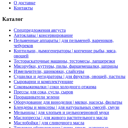
О доставке
Контакты
Каталог
Спецпредложения августа
Автоклавы | консервирование
Пельменные аппараты | для пельменей, вареников,
чебуреков
Коптильни, дымогенераторы | копчение рыбы, мяса,
овощей
Тестораскаточные машины, тестомесы, лапшерезки
Мясорубки, куттеры, пилы, фаршемешалки, шприцы
Измельчители, шинковки, слайсеры
Сушилки и дегидраторы | для фруктов, овощей, пастилы
Сыроварни и комплектующие
Соковыжималки | соки холодного отжима
Прессы для сока, сусла, сыров
Проращиватели зелени
Оборудование для виноделия | мялки, насосы, фильтры
Блендеры и миксеры | для натуральных смесей, смузи
Мельницы | для хлопьев и цельнозерновой муки
Маслопрессы | для живого растительного масла
Маслобойки | для сливочного масла
Тепловое оборудование | печи, гриль, жарочные