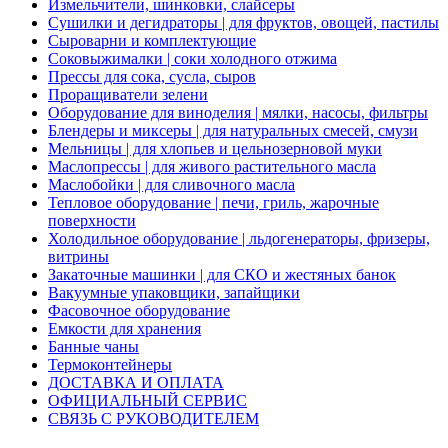
Измельчители, шинковки, слайсеры
Сушилки и дегидраторы | для фруктов, овощей, пастилы
Сыроварни и комплектующие
Соковыжималки | соки холодного отжима
Прессы для сока, сусла, сыров
Проращиватели зелени
Оборудование для виноделия | мялки, насосы, фильтры
Блендеры и миксеры | для натуральных смесей, смузи
Мельницы | для хлопьев и цельнозерновой муки
Маслопрессы | для живого растительного масла
Маслобойки | для сливочного масла
Тепловое оборудование | печи, гриль, жарочные
поверхности
Холодильное оборудование | льдогенераторы, фризеры,
витрины
Закаточные машинки | для СКО и жестяных банок
Вакуумные упаковщики, запайщики
Фасовочное оборудование
Емкости для хранения
Банные чаны
Термоконтейнеры
ДОСТАВКА И ОПЛАТА
ОФИЦИАЛЬНЫЙ СЕРВИС
СВЯЗЬ С РУКОВОДИТЕЛЕМ