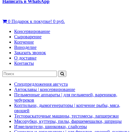
Написать в WhatsApp
0
Подарок к покупке!
0 руб.
Консервирование
Сыроварение
Копчение
Виноделие
Заказать звонок
О доставке
Контакты
Спецпредложения августа
Автоклавы | консервирование
Пельменные аппараты | для пельменей, вареников,
чебуреков
Коптильни, дымогенераторы | копчение рыбы, мяса,
овощей
Тестораскаточные машины, тестомесы, лапшерезки
Мясорубки, куттеры, пилы, фаршемешалки, шприцы
Измельчители, шинковки, слайсеры
Сушилки и дегидраторы | для фруктов, овощей, пастилы