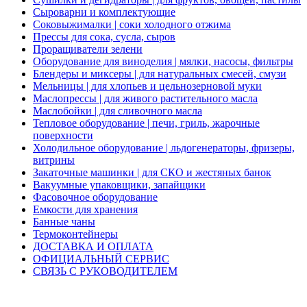
Сыроварни и комплектующие
Соковыжималки | соки холодного отжима
Прессы для сока, сусла, сыров
Проращиватели зелени
Оборудование для виноделия | мялки, насосы, фильтры
Блендеры и миксеры | для натуральных смесей, смузи
Мельницы | для хлопьев и цельнозерновой муки
Маслопрессы | для живого растительного масла
Маслобойки | для сливочного масла
Тепловое оборудование | печи, гриль, жарочные
поверхности
Холодильное оборудование | льдогенераторы, фризеры,
витрины
Закаточные машинки | для СКО и жестяных банок
Вакуумные упаковщики, запайщики
Фасовочное оборудование
Емкости для хранения
Банные чаны
Термоконтейнеры
ДОСТАВКА И ОПЛАТА
ОФИЦИАЛЬНЫЙ СЕРВИС
СВЯЗЬ С РУКОВОДИТЕЛЕМ