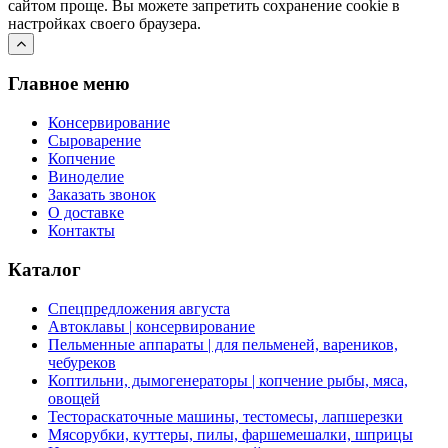
сайтом проще. Вы можете запретить сохранение cookie в
настройках своего браузера.
Главное меню
Консервирование
Сыроварение
Копчение
Виноделие
Заказать звонок
О доставке
Контакты
Каталог
Спецпредложения августа
Автоклавы | консервирование
Пельменные аппараты | для пельменей, вареников,
чебуреков
Коптильни, дымогенераторы | копчение рыбы, мяса,
овощей
Тестораскаточные машины, тестомесы, лапшерезки
Мясорубки, куттеры, пилы, фаршемешалки, шприцы