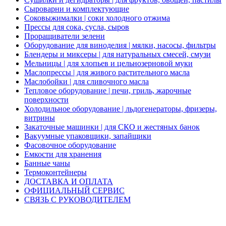
Сыроварни и комплектующие
Соковыжималки | соки холодного отжима
Прессы для сока, сусла, сыров
Проращиватели зелени
Оборудование для виноделия | мялки, насосы, фильтры
Блендеры и миксеры | для натуральных смесей, смузи
Мельницы | для хлопьев и цельнозерновой муки
Маслопрессы | для живого растительного масла
Маслобойки | для сливочного масла
Тепловое оборудование | печи, гриль, жарочные
поверхности
Холодильное оборудование | льдогенераторы, фризеры,
витрины
Закаточные машинки | для СКО и жестяных банок
Вакуумные упаковщики, запайщики
Фасовочное оборудование
Емкости для хранения
Банные чаны
Термоконтейнеры
ДОСТАВКА И ОПЛАТА
ОФИЦИАЛЬНЫЙ СЕРВИС
СВЯЗЬ С РУКОВОДИТЕЛЕМ