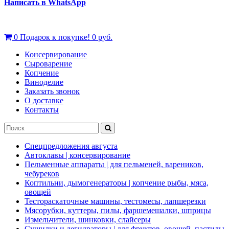
Написать в WhatsApp
0
Подарок к покупке!
0 руб.
Консервирование
Сыроварение
Копчение
Виноделие
Заказать звонок
О доставке
Контакты
Спецпредложения августа
Автоклавы | консервирование
Пельменные аппараты | для пельменей, вареников,
чебуреков
Коптильни, дымогенераторы | копчение рыбы, мяса,
овощей
Тестораскаточные машины, тестомесы, лапшерезки
Мясорубки, куттеры, пилы, фаршемешалки, шприцы
Измельчители, шинковки, слайсеры
Сушилки и дегидраторы | для фруктов, овощей, пастилы