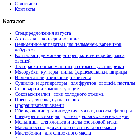
О доставке
Контакты
Каталог
Спецпредложения августа
Автоклавы | консервирование
Пельменные аппараты | для пельменей, вареников,
чебуреков
Коптильни, дымогенераторы | копчение рыбы, мяса,
овощей
Тестораскаточные машины, тестомесы, лапшерезки
Мясорубки, куттеры, пилы, фаршемешалки, шприцы
Измельчители, шинковки, слайсеры
Сушилки и дегидраторы | для фруктов, овощей, пастилы
Сыроварни и комплектующие
Соковыжималки | соки холодного отжима
Прессы для сока, сусла, сыров
Проращиватели зелени
Оборудование для виноделия | мялки, насосы, фильтры
Блендеры и миксеры | для натуральных смесей, смузи
Мельницы | для хлопьев и цельнозерновой муки
Маслопрессы | для живого растительного масла
Маслобойки | для сливочного масла