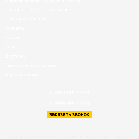
Пользовательское соглашение
Наш канал YouTube
Контакты
Каталог
Блог
Доставка
Заказ обратного звонка
Обратная связь
8 (495) 199-12-58
8 (499) 499-12-58
заказать звонок
Телефон: 8 (495) 199-12-58 Email:
director@1fermer.ru