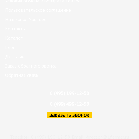
Условия обмена и возврата товара
Пользовательское соглашение
Наш канал YouTube
Контакты
Каталог
Блог
Доставка
Заказ обратного звонка
Обратная связь
8 (495) 199-12-58
8 (499) 499-12-58
заказать звонок
Телефон: 8 (495) 199-12-58 Email:
director@1fermer.ru