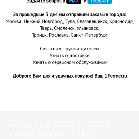
Задайте вопрос в
М
А
Х
и
Telegram
За прошедшие 3 дня мы отправили заказы в города:
Москва, Нижний Новгород, Тула,
Благовещенск
, Краснодар,
Тверь
,
Смоленск
,
Ульяновск
,
Троицк,
Рославль
, Санкт-Петербург
Связаться с руководителем
Узнать о доставке
Узнать о сервисном обслуживании
Доброго Вам дня и удачных покупок! Ваш 1Fermer.ru
1FERMER.RU Техника для натурального питания
Политика конфиденциальности и оферта