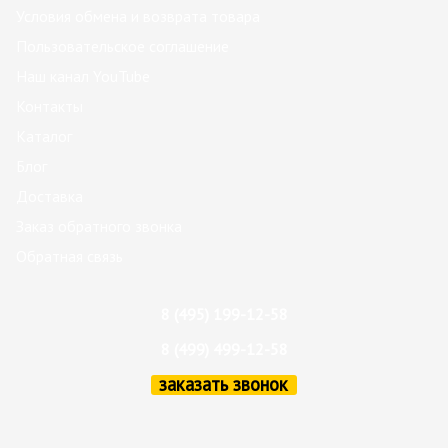
Условия обмена и возврата товара
Пользовательское соглашение
Наш канал YouTube
Контакты
Каталог
Блог
Доставка
Заказ обратного звонка
Обратная связь
8 (495) 199-12-58
8 (499) 499-12-58
заказать звонок