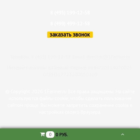
8 (495) 199-12-58
8 (499) 499-12-58
заказать звонок
Телефон: 8 (495) 199-12-58 Email:
director@1fermer.ru
Интернет-магазин ©Первый Фермер ИНН720314070025
ОГРН317723200050200
© Copyright 2026 1Fermer.ru Все права защищены. На сайте
используются файлы cookie, чтобы сделать пользование
сайтом проще. Вы можете запретить сохранение cookie в
настройках своего браузера.
0
0 РУБ.