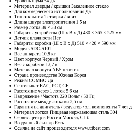
Уровень шума 54 дБ
Материал дверцы / крышки Закаленное стекло
Для коммерческого использования Да
Тип открытия 1 створка / вниз
Длина шнура электропитания 1,5 м
Размер лотка 39 × 33 см
Габариты устройства (Ш х В х Д) 430 × 365 × 525 мм
Датчик влажности Нет
Габариты коробки (Ш х В х Д) 510 × 420 × 590 мм
Модель SDC-S101
Вес аппарата 10,8 кг
Цвет корпуса Черный / Хром
Вес с коробкой 13,7 кг
Материал корпуса ABS пластик
Страна производства Южная Корея
Режим COMBO Да
Сертификат EAC, РСТ, CE
Расстояние через 1 лоток 5,6 см
Напряжение / Частота 220 Вольт / 50 Гц
Расстояние между лотками 2,5 см
Гарантия на двигатель / редуктор / эл. компоненты 7 лет
Материал лотков Пищевая нержавеющая сталь 304
Сервис-центр в России Москва, СПб
Воздушный фильтр Есть
Ссылка на сайт производителя www.tribest.com