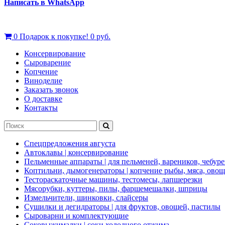
Написать в WhatsApp
0
Подарок к покупке!
0 руб.
Консервирование
Сыроварение
Копчение
Виноделие
Заказать звонок
О доставке
Контакты
Спецпредложения августа
Автоклавы | консервирование
Пельменные аппараты | для пельменей, вареников, чебуре
Коптильни, дымогенераторы | копчение рыбы, мяса, ово
Тестораскаточные машины, тестомесы, лапшерезки
Мясорубки, куттеры, пилы, фаршемешалки, шприцы
Измельчители, шинковки, слайсеры
Сушилки и дегидраторы | для фруктов, овощей, пастилы
Сыроварни и комплектующие
Соковыжималки | соки холодного отжима