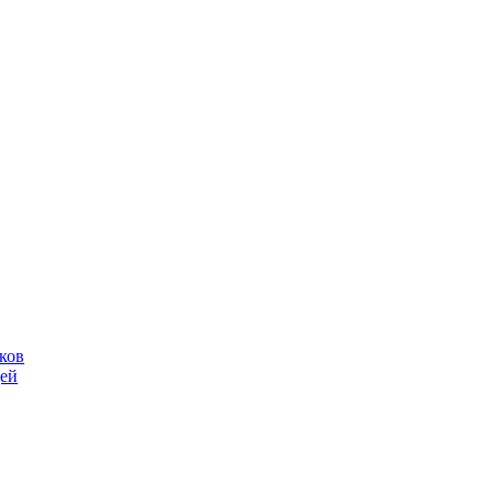
ков
щей