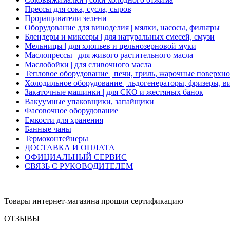
Прессы для сока, сусла, сыров
Проращиватели зелени
Оборудование для виноделия | мялки, насосы, фильтры
Блендеры и миксеры | для натуральных смесей, смузи
Мельницы | для хлопьев и цельнозерновой муки
Маслопрессы | для живого растительного масла
Маслобойки | для сливочного масла
Тепловое оборудование | печи, гриль, жарочные поверхн
Холодильное оборудование | льдогенераторы, фризеры, 
Закаточные машинки | для СКО и жестяных банок
Вакуумные упаковщики, запайщики
Фасовочное оборудование
Емкости для хранения
Банные чаны
Термоконтейнеры
ДОСТАВКА И ОПЛАТА
ОФИЦИАЛЬНЫЙ СЕРВИС
СВЯЗЬ С РУКОВОДИТЕЛЕМ
Товары интернет-магазина прошли сертификацию
ОТЗЫВЫ