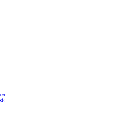
ков
щей