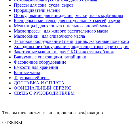
Прессы для сока, сусла, сыров
Проращиватели зелени
Оборудование для виноделия | мялки, насосы, фильтры
Блендеры и миксеры | для натуральных смесей, смузи
Мельницы | для хлопьев и цельнозерновой муки
Маслопрессы | для живого растительного масла
Маслобойки | для сливочного масла
Тепловое оборудование | печи, гриль, жарочные поверхн
Холодильное оборудование | льдогенераторы, фризеры, 
Закаточные машинки | для СКО и жестяных банок
Вакуумные упаковщики, запайщики
Фасовочное оборудование
Емкости для хранения
Банные чаны
Термоконтейнеры
ДОСТАВКА И ОПЛАТА
ОФИЦИАЛЬНЫЙ СЕРВИС
СВЯЗЬ С РУКОВОДИТЕЛЕМ
Товары интернет-магазина прошли сертификацию
ОТЗЫВЫ