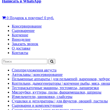
Написать в WhatsApp
0
Подарок к покупке!
0 руб.
Консервирование
Сыроварение
Копчение
Виноделие
Заказать звонок
О доставке
Контакты
Спецпредложения августа
Автоклавы | консервирование
Пельменные аппараты | для пельменей, вареников, чебуре
Коптильни, дымогенераторы | копчение рыбы, мяса, ово
Тестораскаточные машины, тестомесы, лапшерезки
Мясорубки, куттеры, пилы, фаршемешалки, шприцы
Измельчители, шинковки, слайсеры
Сушилки и дегидраторы | для фруктов, овощей, пастилы
Сыроварни и комплектующие
Соковыжималки | соки холодного отжима