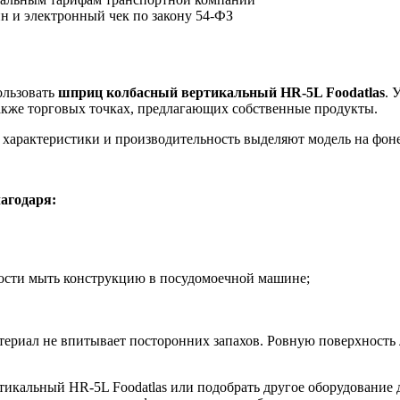
йн и электронный чек по закону 54-ФЗ
ользовать
шприц колбасный вертикальный HR-5L Foodatlas
. 
акже торговых точках, предлагающих собственные продукты.
характеристики и производительность выделяют модель на фоне
агодаря:
ности мыть конструкцию в посудомоечной машине;
риал не впитывает посторонних запахов. Ровную поверхность ле
кальный HR-5L Foodatlas или подобрать другое оборудование д