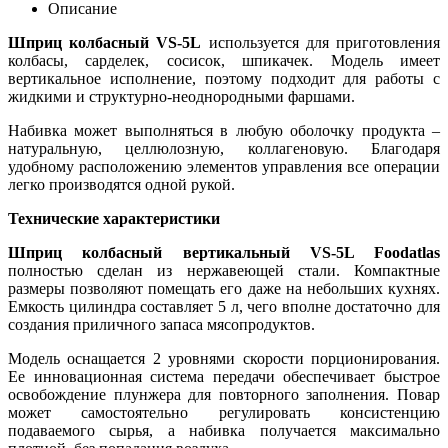
Описание
Шприц колбасный VS-5L
используется для приготовления
колбасы, сарделек, сосисок, шпикачек. Модель имеет
вертикальное исполнение, поэтому подходит для работы с
жидкими и структурно-неоднородными фаршами.
Набивка может выполняться в любую оболочку продукта –
натуральную, целлюлозную, коллагеновую. Благодаря
удобному расположению элементов управления все операции
легко производятся одной рукой.
Технические характеристики
Шприц колбасный вертикальный VS-5L Foodatlas
полностью сделан из нержавеющей стали. Компактные
размеры позволяют помещать его даже на небольших кухнях.
Емкость цилиндра составляет 5 л, чего вполне достаточно для
создания приличного запаса мясопродуктов.
Модель оснащается 2 уровнями скорости порционирования.
Ее инновационная система передачи обеспечивает быстрое
освобождение плунжера для повторного заполнения. Повар
может самостоятельно регулировать консистенцию
подаваемого сырья, а набивка получается максимально