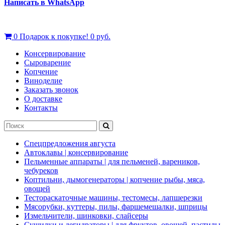
Написать в WhatsApp
0
Подарок к покупке!
0 руб.
Консервирование
Сыроварение
Копчение
Виноделие
Заказать звонок
О доставке
Контакты
Спецпредложения августа
Автоклавы | консервирование
Пельменные аппараты | для пельменей, вареников,
чебуреков
Коптильни, дымогенераторы | копчение рыбы, мяса,
овощей
Тестораскаточные машины, тестомесы, лапшерезки
Мясорубки, куттеры, пилы, фаршемешалки, шприцы
Измельчители, шинковки, слайсеры
Сушилки и дегидраторы | для фруктов, овощей, пастилы