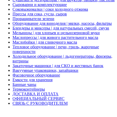
Сыроварни и комплектующие
Соковыжималки | соки холодного отжима
Прессы для сока, сусла, сыров
Проращиватели зелени
Оборудование для виноделия | мялки, насосы, фильтры
Блендеры и миксеры | для натуральных смесей, смузи
Мельницы | для хлопьев и цельнозерновой муки
Маслопрессы | для живого растительного масла
Маслобойки | для сливочного масла
Тепловое оборудование | печи, гриль, жарочные
поверхности
Холодильное оборудование | льдогенераторы, фризеры,
витрины
Закаточные машинки | для СКО и жестяных банок
Вакуумные упаковщики, запайщики
Фасовочное оборудование
Емкости для хранения
Банные чаны
Термоконтейнеры
ДОСТАВКА И ОПЛАТА
ОФИЦИАЛЬНЫЙ СЕРВИС
СВЯЗЬ С РУКОВОДИТЕЛЕМ