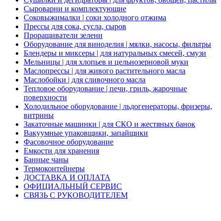
Сыроварни и комплектующие
Соковыжималки | соки холодного отжима
Прессы для сока, сусла, сыров
Проращиватели зелени
Оборудование для виноделия | мялки, насосы, фильтры
Блендеры и миксеры | для натуральных смесей, смузи
Мельницы | для хлопьев и цельнозерновой муки
Маслопрессы | для живого растительного масла
Маслобойки | для сливочного масла
Тепловое оборудование | печи, гриль, жарочные
поверхности
Холодильное оборудование | льдогенераторы, фризеры,
витрины
Закаточные машинки | для СКО и жестяных банок
Вакуумные упаковщики, запайщики
Фасовочное оборудование
Емкости для хранения
Банные чаны
Термоконтейнеры
ДОСТАВКА И ОПЛАТА
ОФИЦИАЛЬНЫЙ СЕРВИС
СВЯЗЬ С РУКОВОДИТЕЛЕМ