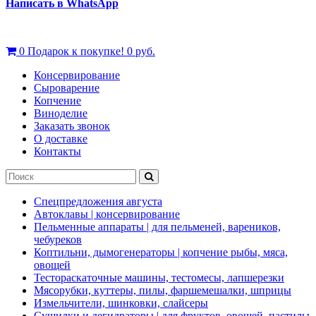
Написать в WhatsApp
0
Подарок к покупке!
0 руб.
Консервирование
Сыроварение
Копчение
Виноделие
Заказать звонок
О доставке
Контакты
Спецпредложения августа
Автоклавы | консервирование
Пельменные аппараты | для пельменей, вареников,
чебуреков
Коптильни, дымогенераторы | копчение рыбы, мяса,
овощей
Тестораскаточные машины, тестомесы, лапшерезки
Мясорубки, куттеры, пилы, фаршемешалки, шприцы
Измельчители, шинковки, слайсеры
Сушилки и дегидраторы | для фруктов, овощей, пастилы