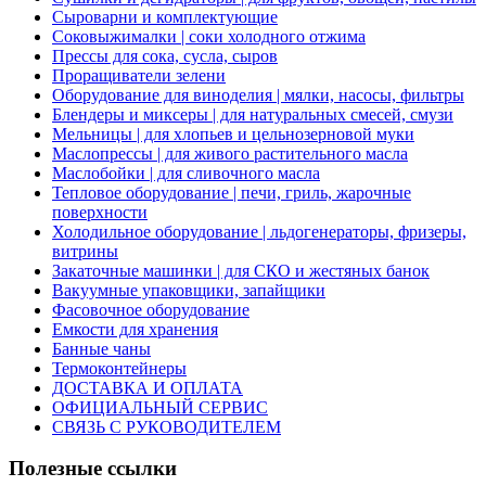
Сыроварни и комплектующие
Соковыжималки | соки холодного отжима
Прессы для сока, сусла, сыров
Проращиватели зелени
Оборудование для виноделия | мялки, насосы, фильтры
Блендеры и миксеры | для натуральных смесей, смузи
Мельницы | для хлопьев и цельнозерновой муки
Маслопрессы | для живого растительного масла
Маслобойки | для сливочного масла
Тепловое оборудование | печи, гриль, жарочные
поверхности
Холодильное оборудование | льдогенераторы, фризеры,
витрины
Закаточные машинки | для СКО и жестяных банок
Вакуумные упаковщики, запайщики
Фасовочное оборудование
Емкости для хранения
Банные чаны
Термоконтейнеры
ДОСТАВКА И ОПЛАТА
ОФИЦИАЛЬНЫЙ СЕРВИС
СВЯЗЬ С РУКОВОДИТЕЛЕМ
Полезные ссылки