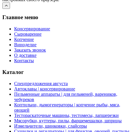
Главное меню
Консервирование
Сыроварение
Копчение
Виноделие
Заказать звонок
О доставке
Контакты
Каталог
Спецпредложения августа
Автоклавы | консервирование
Пельменные аппараты | для пельменей, вареников,
чебуреков
Коптильни, дымогенераторы | копчение рыбы, мяса,
овощей
Тестораскаточные машины, тестомесы, лапшерезки
Мясорубки, куттеры, пилы, фаршемешалки, шприцы
Измельчители, шинковки, слайсеры
Сушилки и дегидраторы | для фруктов, овощей, пастилы