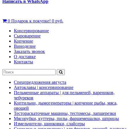
Написать в WhatsApp
0
Подарок к покупке!
0 руб.
Консервирование
Сыроварение
Копчение
Виноделие
Заказать звонок
О доставке
Контакты
Спецпредложения августа
Автоклавы | консервирование
Пельменные аппараты | для пельменей, вареников,
чебуреков
Коптильни, дымогенераторы | копчение рыбы, мяса,
овощей
Тестораскаточные машины, тестомесы, лапшерезки
Мясорубки, куттеры, пилы, фаршемешалки, шприцы
Измельчители, шинковки, слайсеры
Сушилки и дегидраторы | для фруктов, овощей, пастилы