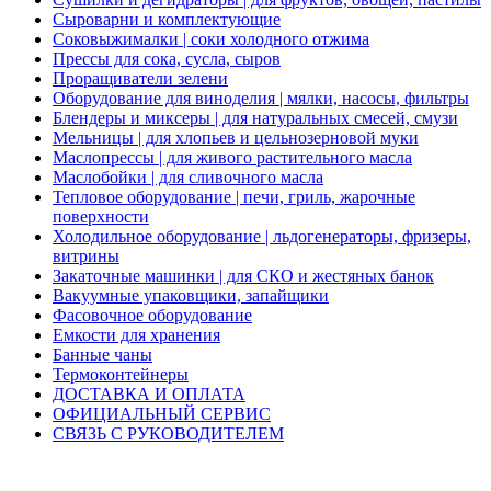
Сыроварни и комплектующие
Соковыжималки | соки холодного отжима
Прессы для сока, сусла, сыров
Проращиватели зелени
Оборудование для виноделия | мялки, насосы, фильтры
Блендеры и миксеры | для натуральных смесей, смузи
Мельницы | для хлопьев и цельнозерновой муки
Маслопрессы | для живого растительного масла
Маслобойки | для сливочного масла
Тепловое оборудование | печи, гриль, жарочные
поверхности
Холодильное оборудование | льдогенераторы, фризеры,
витрины
Закаточные машинки | для СКО и жестяных банок
Вакуумные упаковщики, запайщики
Фасовочное оборудование
Емкости для хранения
Банные чаны
Термоконтейнеры
ДОСТАВКА И ОПЛАТА
ОФИЦИАЛЬНЫЙ СЕРВИС
СВЯЗЬ С РУКОВОДИТЕЛЕМ