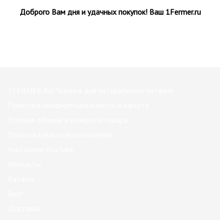
Доброго Вам дня и удачных покупок! Ваш 1Fermer.ru
1FERMER.RU Техника для натурального питания
Политика конфиденциальности и оферта
Условия обмена и возврата товара
Пользовательское соглашение
Наш канал YouTube
Контакты
Каталог
Блог
Доставка