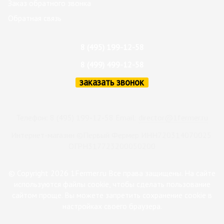
Заказ обратного звонка
Обратная связь
8 (495) 199-12-58
8 (499) 499-12-58
заказать звонок
Телефон: 8 (495) 199-12-58 Email:
director@1fermer.ru
Интернет-магазин ©Первый Фермер ИНН720314070025
ОГРН317723200050200
© Copyright 2026 1Fermer.ru Все права защищены. На сайте
используются файлы cookie, чтобы сделать пользование
сайтом проще. Вы можете запретить сохранение cookie в
настройках своего браузера.