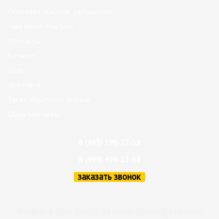
Пользовательское соглашение
Наш канал YouTube
Контакты
Каталог
Блог
Доставка
Заказ обратного звонка
Обратная связь
8 (495) 199-12-58
8 (499) 499-12-58
заказать звонок
Телефон: 8 (495) 199-12-58 Email:
director@1fermer.ru