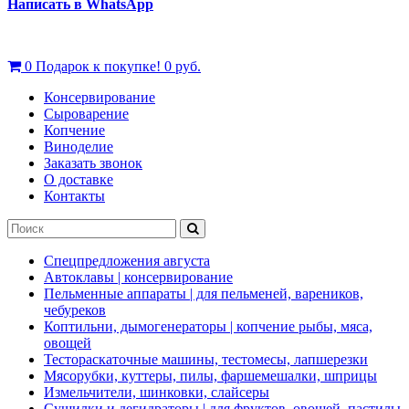
Написать в WhatsApp
0
Подарок к покупке!
0 руб.
Консервирование
Сыроварение
Копчение
Виноделие
Заказать звонок
О доставке
Контакты
Спецпредложения августа
Автоклавы | консервирование
Пельменные аппараты | для пельменей, вареников,
чебуреков
Коптильни, дымогенераторы | копчение рыбы, мяса,
овощей
Тестораскаточные машины, тестомесы, лапшерезки
Мясорубки, куттеры, пилы, фаршемешалки, шприцы
Измельчители, шинковки, слайсеры
Сушилки и дегидраторы | для фруктов, овощей, пастилы