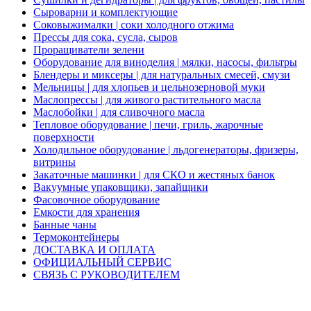
Сыроварни и комплектующие
Соковыжималки | соки холодного отжима
Прессы для сока, сусла, сыров
Проращиватели зелени
Оборудование для виноделия | мялки, насосы, фильтры
Блендеры и миксеры | для натуральных смесей, смузи
Мельницы | для хлопьев и цельнозерновой муки
Маслопрессы | для живого растительного масла
Маслобойки | для сливочного масла
Тепловое оборудование | печи, гриль, жарочные
поверхности
Холодильное оборудование | льдогенераторы, фризеры,
витрины
Закаточные машинки | для СКО и жестяных банок
Вакуумные упаковщики, запайщики
Фасовочное оборудование
Емкости для хранения
Банные чаны
Термоконтейнеры
ДОСТАВКА И ОПЛАТА
ОФИЦИАЛЬНЫЙ СЕРВИС
СВЯЗЬ С РУКОВОДИТЕЛЕМ