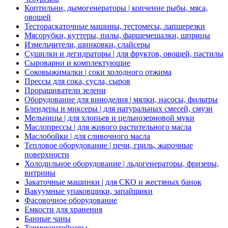
Коптильни, дымогенераторы | копчение рыбы, мяса,
овощей
Тестораскаточные машины, тестомесы, лапшерезки
Мясорубки, куттеры, пилы, фаршемешалки, шприцы
Измельчители, шинковки, слайсеры
Сушилки и дегидраторы | для фруктов, овощей, пастилы
Сыроварни и комплектующие
Соковыжималки | соки холодного отжима
Прессы для сока, сусла, сыров
Проращиватели зелени
Оборудование для виноделия | мялки, насосы, фильтры
Блендеры и миксеры | для натуральных смесей, смузи
Мельницы | для хлопьев и цельнозерновой муки
Маслопрессы | для живого растительного масла
Маслобойки | для сливочного масла
Тепловое оборудование | печи, гриль, жарочные
поверхности
Холодильное оборудование | льдогенераторы, фризеры,
витрины
Закаточные машинки | для СКО и жестяных банок
Вакуумные упаковщики, запайщики
Фасовочное оборудование
Емкости для хранения
Банные чаны
Термоконтейнеры