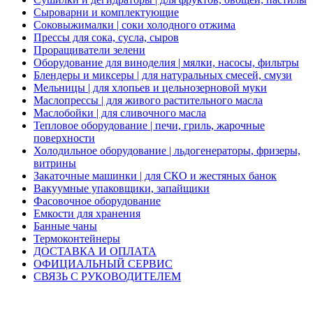
Сыроварни и комплектующие
Соковыжималки | соки холодного отжима
Прессы для сока, сусла, сыров
Проращиватели зелени
Оборудование для виноделия | мялки, насосы, фильтры
Блендеры и миксеры | для натуральных смесей, смузи
Мельницы | для хлопьев и цельнозерновой муки
Маслопрессы | для живого растительного масла
Маслобойки | для сливочного масла
Тепловое оборудование | печи, гриль, жарочные
поверхности
Холодильное оборудование | льдогенераторы, фризеры,
витрины
Закаточные машинки | для СКО и жестяных банок
Вакуумные упаковщики, запайщики
Фасовочное оборудование
Емкости для хранения
Банные чаны
Термоконтейнеры
ДОСТАВКА И ОПЛАТА
ОФИЦИАЛЬНЫЙ СЕРВИС
СВЯЗЬ С РУКОВОДИТЕЛЕМ