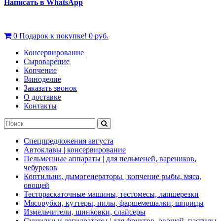
Написать в WhatsApp
0
Подарок к покупке!
0 руб.
Консервирование
Сыроварение
Копчение
Виноделие
Заказать звонок
О доставке
Контакты
Спецпредложения августа
Автоклавы | консервирование
Пельменные аппараты | для пельменей, вареников,
чебуреков
Коптильни, дымогенераторы | копчение рыбы, мяса,
овощей
Тестораскаточные машины, тестомесы, лапшерезки
Мясорубки, куттеры, пилы, фаршемешалки, шприцы
Измельчители, шинковки, слайсеры
Сушилки и дегидраторы | для фруктов, овощей, пастилы