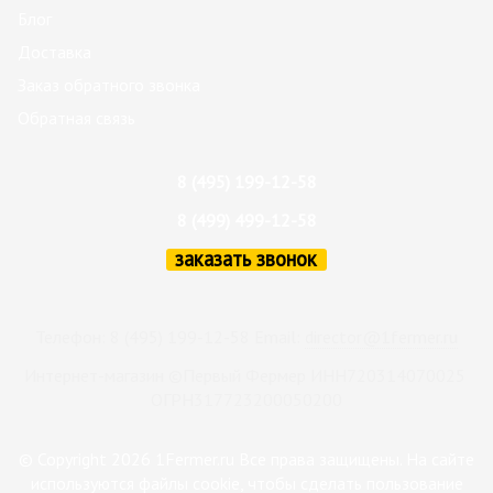
Блог
Доставка
Заказ обратного звонка
Обратная связь
8 (495) 199-12-58
8 (499) 499-12-58
заказать звонок
Телефон: 8 (495) 199-12-58 Email:
director@1fermer.ru
Интернет-магазин ©Первый Фермер ИНН720314070025
ОГРН317723200050200
© Copyright 2026 1Fermer.ru Все права защищены. На сайте
используются файлы cookie, чтобы сделать пользование