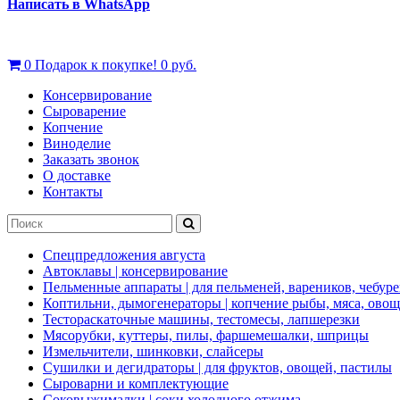
Написать в WhatsApp
0
Подарок к покупке!
0 руб.
Консервирование
Сыроварение
Копчение
Виноделие
Заказать звонок
О доставке
Контакты
Спецпредложения августа
Автоклавы | консервирование
Пельменные аппараты | для пельменей, вареников, чебуре
Коптильни, дымогенераторы | копчение рыбы, мяса, ово
Тестораскаточные машины, тестомесы, лапшерезки
Мясорубки, куттеры, пилы, фаршемешалки, шприцы
Измельчители, шинковки, слайсеры
Сушилки и дегидраторы | для фруктов, овощей, пастилы
Сыроварни и комплектующие
Соковыжималки | соки холодного отжима