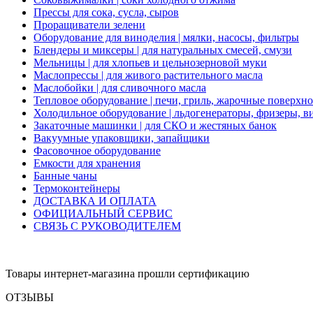
Прессы для сока, сусла, сыров
Проращиватели зелени
Оборудование для виноделия | мялки, насосы, фильтры
Блендеры и миксеры | для натуральных смесей, смузи
Мельницы | для хлопьев и цельнозерновой муки
Маслопрессы | для живого растительного масла
Маслобойки | для сливочного масла
Тепловое оборудование | печи, гриль, жарочные поверхн
Холодильное оборудование | льдогенераторы, фризеры, 
Закаточные машинки | для СКО и жестяных банок
Вакуумные упаковщики, запайщики
Фасовочное оборудование
Емкости для хранения
Банные чаны
Термоконтейнеры
ДОСТАВКА И ОПЛАТА
ОФИЦИАЛЬНЫЙ СЕРВИС
СВЯЗЬ С РУКОВОДИТЕЛЕМ
Товары интернет-магазина прошли сертификацию
ОТЗЫВЫ