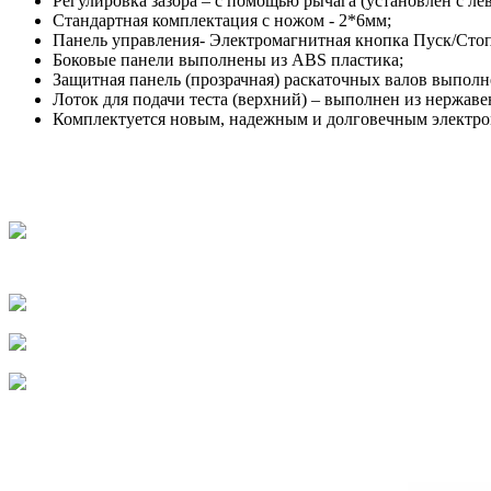
Регулировка зазора – с помощью рычага (установлен с ле
Стандартная комплектация с ножом - 2*6мм;
Панель управления- Электромагнитная кнопка Пуск/Стоп
Боковые панели выполнены из ABS пластика;
Защитная панель (прозрачная) раскаточных валов выполн
Лоток для подачи теста (верхний) – выполнен из нержав
Комплектуется новым, надежным и долговечным электро