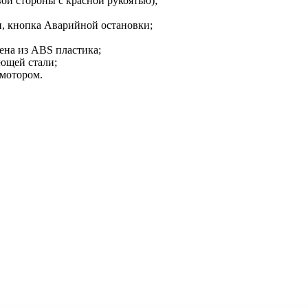
вой стороны с красной рукоятью);
, кнопка Аварийной остановки;
ена из ABS пластика;
еющей стали;
мотором.