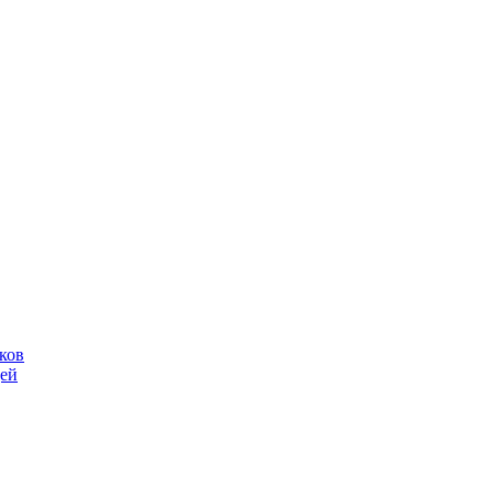
ков
щей