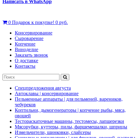
Написать в WhatsApp
0
Подарок к покупке!
0 руб.
Консервирование
Сыроварение
Копчение
Виноделие
Заказать звонок
О доставке
Контакты
Спецпредложения августа
Автоклавы | консервирование
Пельменные аппараты | для пельменей, вареников,
чебуреков
Коптильни, дымогенераторы | копчение рыбы, мяса,
овощей
Тестораскаточные машины, тестомесы, лапшерезки
Мясорубки, куттеры, пилы, фаршемешалки, шприцы
Измельчители, шинковки, слайсеры
Сушилки и дегидраторы | для фруктов, овощей, пастилы