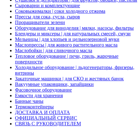
Сыроварни и комплектующие
Соковыжималки | соки холодного отжима
Прессы для сока, сусла, сыров
Проращиватели зелени
Оборудование для виноделия | мялки, насосы, фильтры
Блендеры и миксеры | для натуральных смесей, смузи
Мельницы | для хлопьев и цельнозерновой муки
Маслопрессы | для живого растительного масла
Маслобойки | для сливочного масла
Тепловое оборудование | печи, гриль, жарочные
поверхности
Холодильное оборудование | льдогенераторы, фризеры,
витрины
Закаточные машинки | для СКО и жестяных банок
Вакуумные упаковщики, запайщики
Фасовочное оборудование
Емкости для хранения
Банные чаны
Термоконтейнеры
ДОСТАВКА И ОПЛАТА
ОФИЦИАЛЬНЫЙ СЕРВИС
СВЯЗЬ С РУКОВОДИТЕЛЕМ