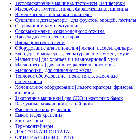
Тестораскаточные машины, тестомесы, лапшерезки
Мясорубки, куттеры, пилы, фаршемешалки, шприцы
Измельчители, шинковки, слайсеры
Сушилки и дегидраторы | для фруктов, овощей, пастилы
Сыроварни и комплектующие
Соковыжималки | соки холодного отжима
Прессы для сока, сусла, сыров
Проращиватели зелени
Оборудование для виноделия | мялки, насосы, фильтры
Блендеры и миксеры | для натуральных смесей, смузи
Мельницы | для хлопьев и цельнозерновой муки
Маслопрессы | для живого растительного масла
Маслобойки | для сливочного масла
Тепловое оборудование | печи, гриль, жарочные
поверхности
Холодильное оборудование | льдогенераторы, фризеры,
витрины
Закаточные машинки | для СКО и жестяных банок
Вакуумные упаковщики, запайщики
Фасовочное оборудование
Емкости для хранения
Банные чаны
Термоконтейнеры
ДОСТАВКА И ОПЛАТА
ОФИЦИАЛЬНЫЙ СЕРВИС