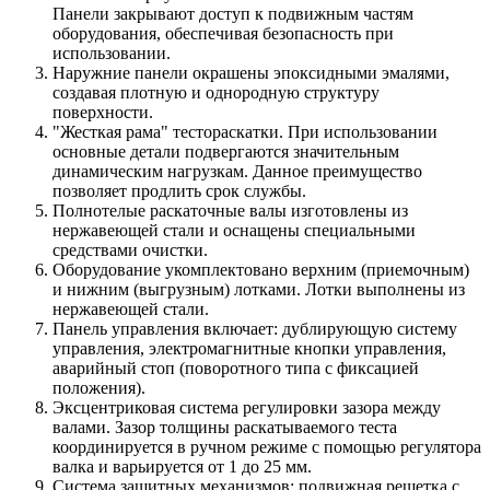
Панели закрывают доступ к подвижным частям
оборудования, обеспечивая безопасность при
использовании.
Наружние панели окрашены эпоксидными эмалями,
создавая плотную и однородную структуру
поверхности.
"Жесткая рама" тестораскатки. При использовании
основные детали подвергаются значительным
динамическим нагрузкам. Данное преимущество
позволяет продлить срок службы.
Полнотелые раскаточные валы изготовлены из
нержавеющей стали и оснащены специальными
средствами очистки.
Оборудование укомплектовано верхним (приемочным)
и нижним (выгрузным) лотками. Лотки выполнены из
нержавеющей стали.
Панель управления включает: дублирующую систему
управления, электромагнитные кнопки управления,
аварийный стоп (поворотного типа с фиксацией
положения).
Эксцентриковая система регулировки зазора между
валами. Зазор толщины раскатываемого теста
координируется в ручном режиме с помощью регулятора
валка и варьируется от 1 до 25 мм.
Система защитных механизмов: подвижная решетка с