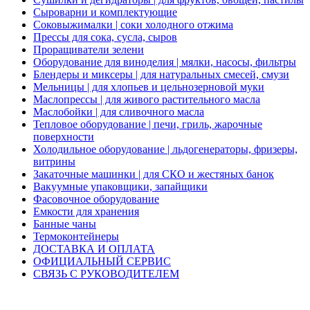
Сыроварни и комплектующие
Соковыжималки | соки холодного отжима
Прессы для сока, сусла, сыров
Проращиватели зелени
Оборудование для виноделия | мялки, насосы, фильтры
Блендеры и миксеры | для натуральных смесей, смузи
Мельницы | для хлопьев и цельнозерновой муки
Маслопрессы | для живого растительного масла
Маслобойки | для сливочного масла
Тепловое оборудование | печи, гриль, жарочные
поверхности
Холодильное оборудование | льдогенераторы, фризеры,
витрины
Закаточные машинки | для СКО и жестяных банок
Вакуумные упаковщики, запайщики
Фасовочное оборудование
Емкости для хранения
Банные чаны
Термоконтейнеры
ДОСТАВКА И ОПЛАТА
ОФИЦИАЛЬНЫЙ СЕРВИС
СВЯЗЬ С РУКОВОДИТЕЛЕМ