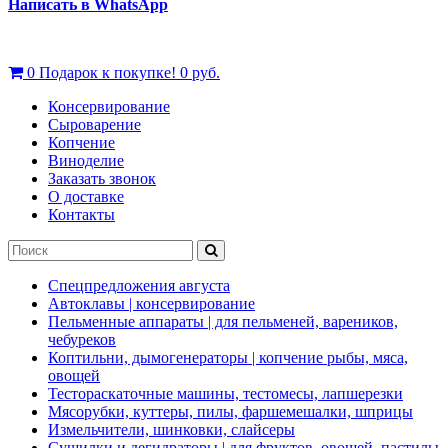
Написать в WhatsApp
0
Подарок к покупке!
0 руб.
Консервирование
Сыроварение
Копчение
Виноделие
Заказать звонок
О доставке
Контакты
Спецпредложения августа
Автоклавы | консервирование
Пельменные аппараты | для пельменей, вареников,
чебуреков
Коптильни, дымогенераторы | копчение рыбы, мяса,
овощей
Тестораскаточные машины, тестомесы, лапшерезки
Мясорубки, куттеры, пилы, фаршемешалки, шприцы
Измельчители, шинковки, слайсеры
Сушилки и дегидраторы | для фруктов, овощей, пастилы