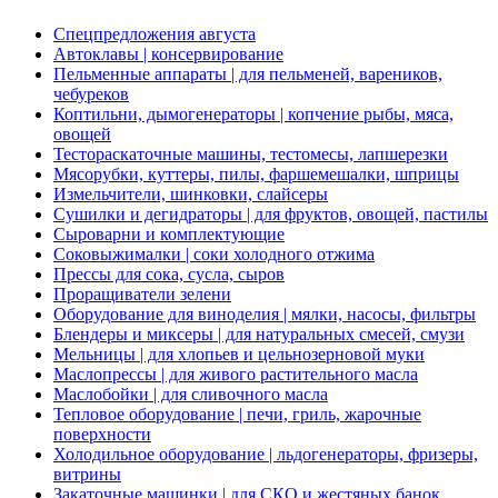
Спецпредложения августа
Автоклавы | консервирование
Пельменные аппараты | для пельменей, вареников,
чебуреков
Коптильни, дымогенераторы | копчение рыбы, мяса,
овощей
Тестораскаточные машины, тестомесы, лапшерезки
Мясорубки, куттеры, пилы, фаршемешалки, шприцы
Измельчители, шинковки, слайсеры
Сушилки и дегидраторы | для фруктов, овощей, пастилы
Сыроварни и комплектующие
Соковыжималки | соки холодного отжима
Прессы для сока, сусла, сыров
Проращиватели зелени
Оборудование для виноделия | мялки, насосы, фильтры
Блендеры и миксеры | для натуральных смесей, смузи
Мельницы | для хлопьев и цельнозерновой муки
Маслопрессы | для живого растительного масла
Маслобойки | для сливочного масла
Тепловое оборудование | печи, гриль, жарочные
поверхности
Холодильное оборудование | льдогенераторы, фризеры,
витрины
Закаточные машинки | для СКО и жестяных банок