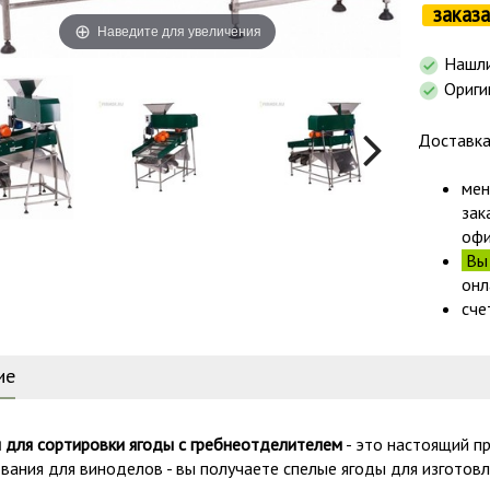
заказа
Наведите для увеличения
Нашли
Ориги
Доставк
мен
зак
офи
Вы 
онл
сче
ие
 для сортировки ягоды с гребнеотделителем
- это настоящий п
вания для виноделов - вы получаете спелые ягоды для изготовл