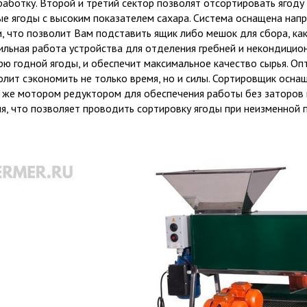
работку. Второй и третий сектор позволят отсортировать ягоду
ые ягоды с высоким показателем сахара. Система оснащена н
и, что позволит Вам подставить ящик либо мешок для сбора, как
ильная работа устройства для отделения гребней и некондицио
рю годной ягоды, и обеспечит максимальное качество сырья. О
олит сэкономить не только время, но и силы. Сортировщик осн
к же мотором редуктором для обеспечения работы без заторов 
ня, что позволяет проводить сортировку ягоды при неизменной 