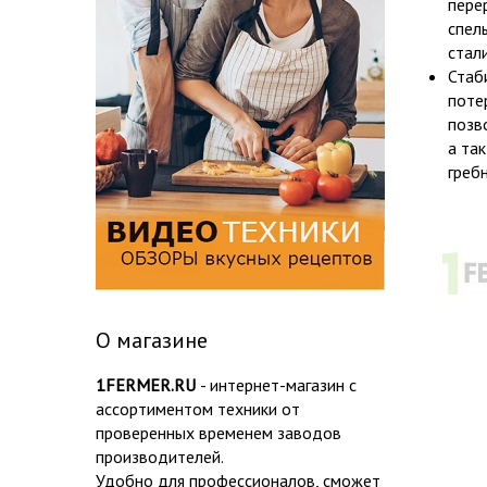
пере
спел
стал
Стаб
поте
позв
а та
греб
О магазине
1FERMER.RU
- интернет-магазин с
ассортиментом техники от
проверенных временем заводов
производителей.
Удобно для профессионалов, сможет