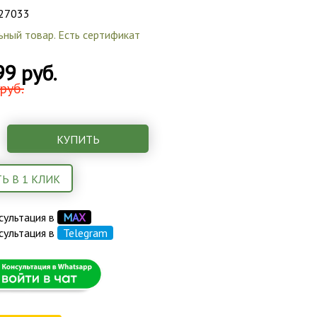
27033
ьный товар. Есть сертификат
99 руб.
руб.
КУПИТЬ
Ь В 1 КЛИК
сультация в
М
А
Х
сультация в
Telegram