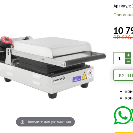
Артикул:
Оригинал
10 7
10 676 
КУПИТ
кон
кон
Наведите для увеличения