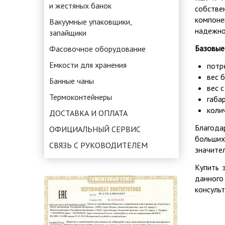
и жестяных банок
собстве
компоне
Вакуумные упаковщики,
надежно
запайщики
Базовые
Фасовочное оборудование
Емкости для хранения
потр
вес б
Банные чаны
вес с
Термоконтейнеры
габа
коли
ДОСТАВКА И ОПЛАТА
Благода
ОФИЦИАЛЬНЫЙ СЕРВИС
больших
СВЯЗЬ С РУКОВОДИТЕЛЕМ
значите
Купить 
данного
консуль