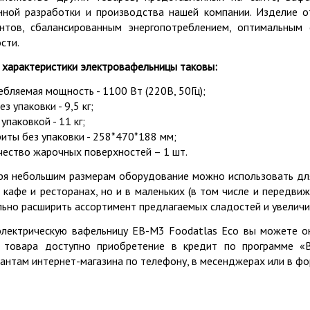
нной разработки и производства нашей компании. Изделие о
нтов, сбалансированным энергопотреблением, оптимальным 
сти.
 характеристики электровафельницы таковы:
ебляемая мощность - 1100 Вт (220В, 50Гц);
ез упаковки - 9,5 кг;
 упаковкой - 11 кг;
риты без упаковки - 258*470*188 мм;
чество жарочных поверхностей – 1 шт.
ря небольшим размерам оборудование можно использовать для
 кафе и ресторанах, но и в маленьких (в том числе и передви
льно расширить ассортимент предлагаемых сладостей и увеличи
электрическую вафельницу EB-M3 Foodatlas Eco вы можете он
 товара доступно приобретение в кредит по программе «
тантам интернет-магазина по телефону, в месенджерах или в фо