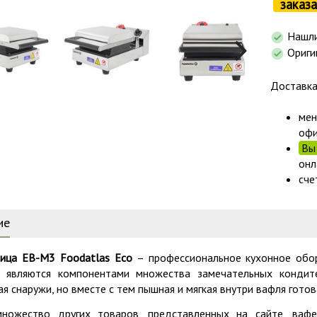
заказа
Нашли
Ориги
Доставк
мен
офи
Вы 
онл
сче
ие
ица EB-M3 Foodatlas Eco
– профессиональное кухонное обор
 являются компонентами множества замечательных кондите
я снаружи, но вместе с тем пышная и мягкая внутри вафля готов
ножество других товаров, представленных на сайте, ваф