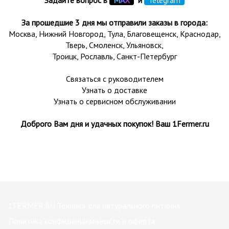
Задайте вопрос в
М
А
Х
и
Telegram
За прошедшие 3 дня мы отправили заказы в города:
Москва, Нижний Новгород, Тула,
Благовещенск
, Краснодар,
Тверь
,
Смоленск
,
Ульяновск
,
Троицк,
Рославль
, Санкт-Петербург
Связаться с руководителем
Узнать о доставке
Узнать о сервисном обслуживании
Доброго Вам дня и удачных покупок! Ваш 1Fermer.ru
1FERMER.RU Техника для натурального питания
Политика конфиденциальности и оферта