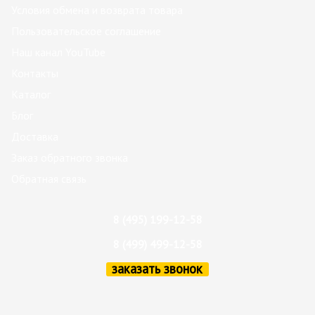
Условия обмена и возврата товара
Пользовательское соглашение
Наш канал YouTube
Контакты
Каталог
Блог
Доставка
Заказ обратного звонка
Обратная связь
8 (495) 199-12-58
8 (499) 499-12-58
заказать звонок