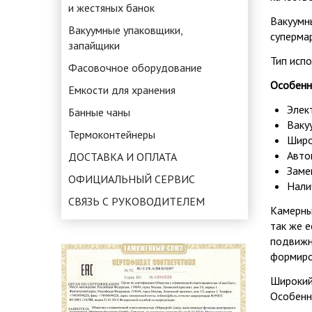
и жестяных банок
Вакуумн
Вакуумные упаковщики,
суперма
запайщики
Тип испо
Фасовочное оборудование
Особенн
Емкости для хранения
Элек
Банные чаны
Ваку
Термоконтейнеры
Широ
Авто
ДОСТАВКА И ОПЛАТА
Заме
ОФИЦИАЛЬНЫЙ СЕРВИС
Нали
СВЯЗЬ С РУКОВОДИТЕЛЕМ
Камерны
так же 
подвижн
формиро
Широкий
Особенн