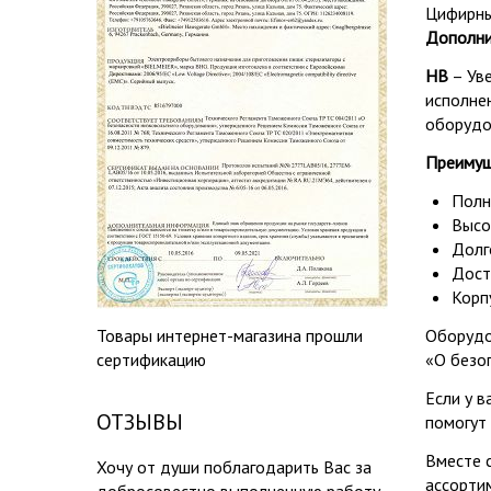
Цифирны
Дополни
HB
– Ув
исполне
оборудо
Преимущ
Полн
Высо
Долг
Дост
Корп
Товары интернет-магазина прошли
Оборудо
сертификацию
«О безо
Если у в
ОТЗЫВЫ
помогут 
Вместе с
Хочу от души поблагодарить Вас за
ассорти