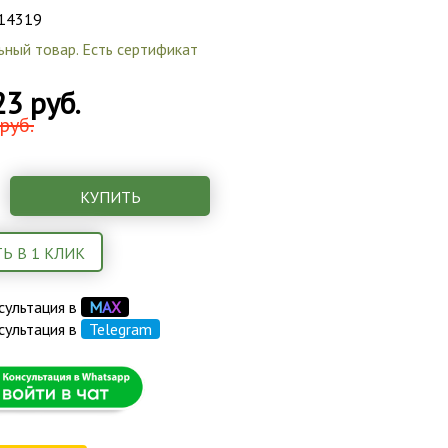
14319
ьный товар. Есть сертификат
23 руб.
руб.
КУПИТЬ
Ь В 1 КЛИК
сультация в
М
А
Х
сультация в
Telegram