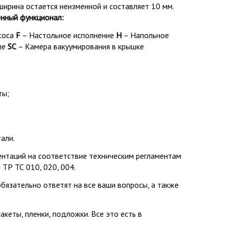
ирина остается неизменной и составляет 10 мм.
нный функционал:
соса
F
– Настольное исполнение
H
– Напольное
ле
SC
– Камера вакуумирования в крышке
ты;
али.
нтаций на соответствие техническим регламентам
ТР ТС 010, 020, 004.
обязательно ответят на все ваши вопросы, а также
кеты, пленки, подложки. Все это есть в