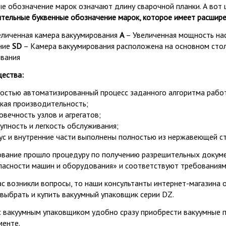
е обозначение марок означают длину сварочной планки. А вот ш
тельные буквенные обозначение марок, которое имеет расшире
еличенная камера вакуумирования
А
– Увеличенная мощность на
ние
SD
– Камера вакуумирования расположена на основном сто
вания
ества:
остью автоматизированный процесс заданного алгоритма рабо
кая производительность;
овечность узлов и агрегатов;
упность и легкость обслуживания;
ус и внутренние части выполнены полностью из нержавеющей ст
вание прошло процедуру по получению разрешительных докуме
пасности машин и оборудования» и соответствуют требованиям 
ас возникли вопросы, то наши консультанты интернет-магазина 
выбрать и купить вакуумный упаковщик серии DZ.
 вакуумным упаковщиком удобно сразу приобрести вакуумные па
менте.