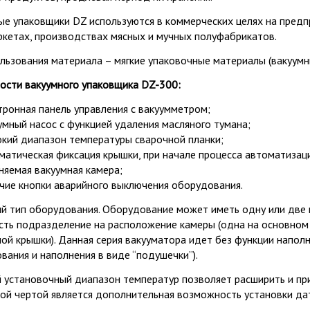
ые упаковщики DZ используются в коммерческих целях на предп
ркетах, производствах мясных и мучных полуфабрикатов.
льзования материала – мягкие упаковочные материалы (вакуумны
ости вакуумного упаковщика DZ-300:
тронная панель управления с вакуумметром;
умный насос с функцией удаления масляного тумана;
кий диапазон температуры сварочной планки;
матическая фиксация крышки, при начале процесса автоматизац
няемая вакуумная камера;
чие кнопки аварийного выключения оборудования.
й тип оборудования. Оборудование может иметь одну или две 
есть подразделение на расположение камеры (одна на основном 
ой крышки). Данная серия вакууматора идет без функции наполн
вания и наполнения в виде “подушечки”).
 установочный диапазон температур позволяет расширить и при
ой чертой является дополнительная возможность установки да