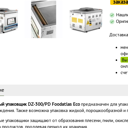
заказа
Нашли
Ориги
Доставк
мен
офи
Вы 
онл
сче
ие
ый упаковщик DZ-300/PD Foodatlas Eco
предназначен для упак
ждения. Также возможна упаковка жидкой, порошкообразной и 
е упаковщики защищают от образования плесени, гнили, окисле
 продуктов, продлевая период их хранения.