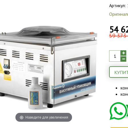
Артикул:
Оригинал
54 6
59 373 
КУПИТ
кон
кон
Наведите для увеличения