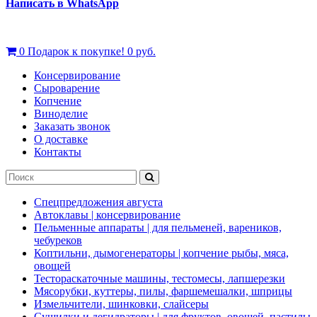
Написать в WhatsApp
0
Подарок к покупке!
0 руб.
Консервирование
Сыроварение
Копчение
Виноделие
Заказать звонок
О доставке
Контакты
Спецпредложения августа
Автоклавы | консервирование
Пельменные аппараты | для пельменей, вареников,
чебуреков
Коптильни, дымогенераторы | копчение рыбы, мяса,
овощей
Тестораскаточные машины, тестомесы, лапшерезки
Мясорубки, куттеры, пилы, фаршемешалки, шприцы
Измельчители, шинковки, слайсеры
Сушилки и дегидраторы | для фруктов, овощей, пастилы