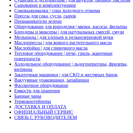
Сыроварни и комплектующие
Соковыжималки | соки холодного отжима
Прессы для сока, сусла, сыров
Проращиватели зелени
Оборудование для виноделия | мялки, насосы, фильтры
Блендеры и миксеры | для натуральных смесей, смузи
Мельницы | для хлопьев и цельнозерновой муки
Маслопрессы | для живого растительного масла
Маслобойки | для сливочного масла
Тепловое оборудование | печи, гриль, жарочные
поверхности
Холодильное оборудование | льдогенераторы, фризеры,
витрины
Закаточные машинки | для СКО и жестяных банок
Вакуумные упаковщики, запайщики
Фасовочное оборудование
Емкости для хранения
Банные чаны
Термоконтейнеры
ДОСТАВКА И ОПЛАТА
ОФИЦИАЛЬНЫЙ СЕРВИС
СВЯЗЬ С РУКОВОДИТЕЛЕМ