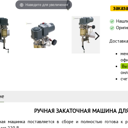
Наведите для увеличения
заказа
Нашли
Ориги
Доставк
мен
офи
Вы 
онл
сче
ие
РУЧНАЯ ЗАКАТОЧНАЯ МАШИНА ДЛ
ная машинка поставляется в сборе и полностью готова к 
ние 220 В.