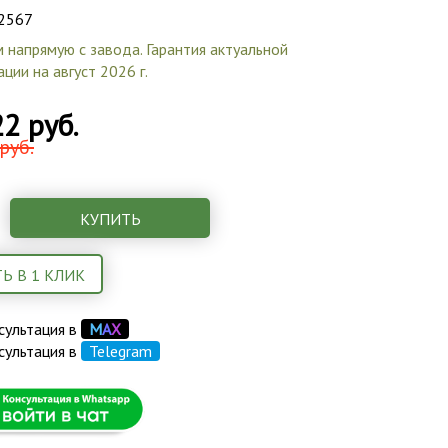
2567
 напрямую с завода. Гарантия актуальной
ции на август 2026 г.
2 руб.
руб.
КУПИТЬ
Ь В 1 КЛИК
сультация в
М
А
Х
сультация в
Telegram