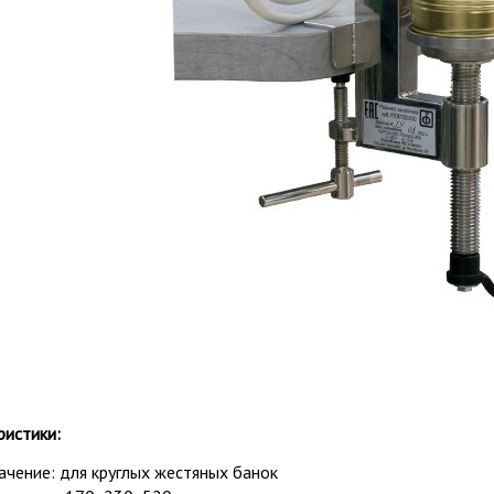
ристики:
ачение: для круглых жестяных банок