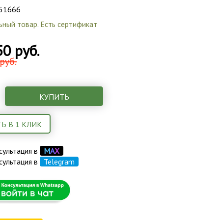
51666
ьный товар. Есть сертификат
50 руб.
руб.
КУПИТЬ
Ь В 1 КЛИК
сультация в
М
А
Х
сультация в
Telegram