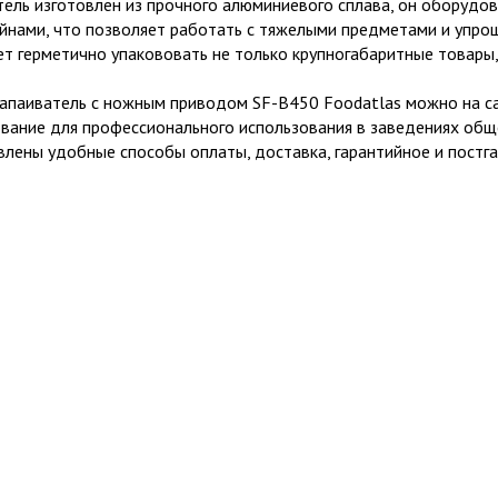
тель изготовлен из прочного алюминиевого сплава, он оборуд
йнами, что позволяет работать с тяжелыми предметами и упроща
т герметично упакововать не только крупногабаритные товары, 
запаиватель с ножным приводом SF-B450 Foodatlas можно на са
вание для профессионального использования в заведениях обще
влены удобные способы оплаты, доставка, гарантийное и постг