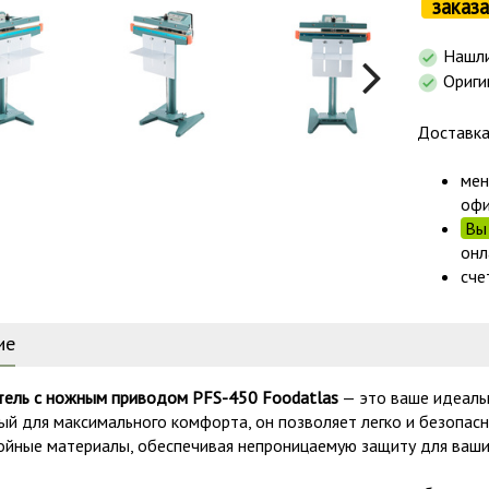
заказа
Нашли
Ориги
Доставк
мен
офи
Вы 
онл
сче
ие
тель с ножным приводом PFS-450 Foodatlas
— это ваше идеаль
ый для максимального комфорта, он позволяет легко и безопасн
ойные материалы, обеспечивая непроницаемую защиту для ваши