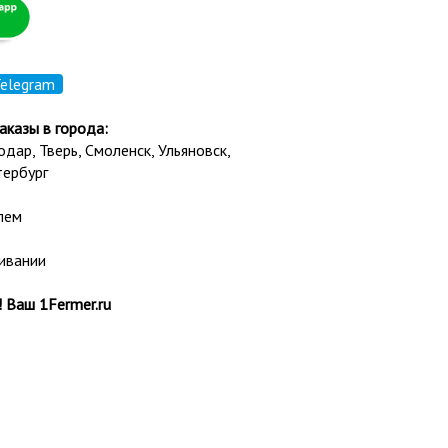
elegram
аказы в города:
нодар,
Тверь
,
Смоленск
,
Ульяновск
,
тербург
лем
ивании
 Ваш 1Fermer.ru