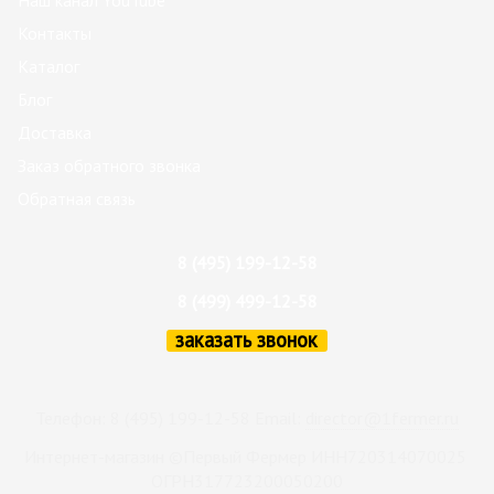
Наш канал YouTube
Контакты
Каталог
Блог
Доставка
Заказ обратного звонка
Обратная связь
8 (495) 199-12-58
8 (499) 499-12-58
заказать звонок
Телефон: 8 (495) 199-12-58 Email:
director@1fermer.ru
Интернет-магазин ©Первый Фермер ИНН720314070025
ОГРН317723200050200