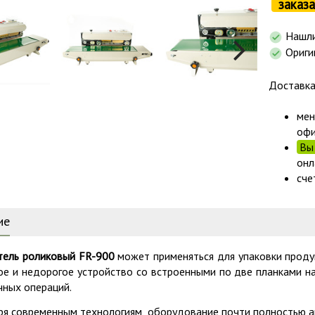
заказа
Нашли
Ориги
Доставк
мен
офи
Вы 
онл
сче
ие
тель роликовый FR-900
может применяться для упаковки проду
е и недорогое устройство со встроенными по две планками н
чных операций.
ря современным технологиям, оборудование почти полностью 