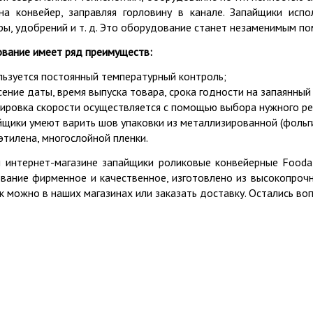
на конвейер, заправляя горловину в канале. Запайщики исп
ры, удобрений и т. д. Это оборудование станет незаменимым по
вание имеет ряд преимуществ:
льзуется постоянный температурный контроль;
сение даты, время выпуска товара, срока годности на запаянный
лировка скорости осуществляется с помощью выбора нужного ре
йщики умеют варить шов упаковки из металлизированной (фольги
этилена, многослойной пленки.
 интернет-магазине запайщики роликовые конвейерные Foodat
вание фирменное и качественное, изготовлено из высокопроч
к можно в наших магазинах или заказать доставку. Остались в