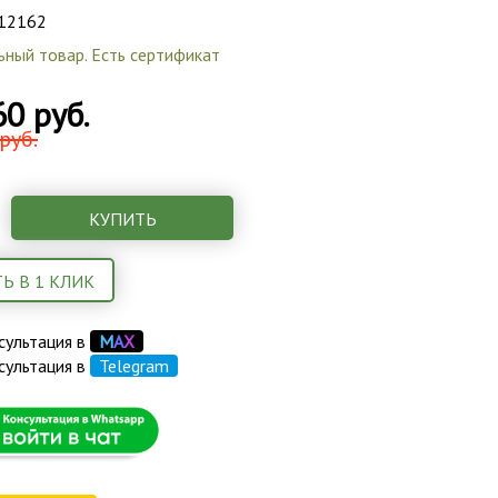
12162
ьный товар. Есть сертификат
60 руб.
руб.
КУПИТЬ
Ь В 1 КЛИК
сультация в
М
А
Х
сультация в
Telegram