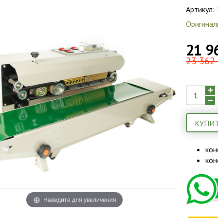
Артикул:
Оригинал
21 9
23 362 
КУПИТ
кон
кон
Наведите для увеличения