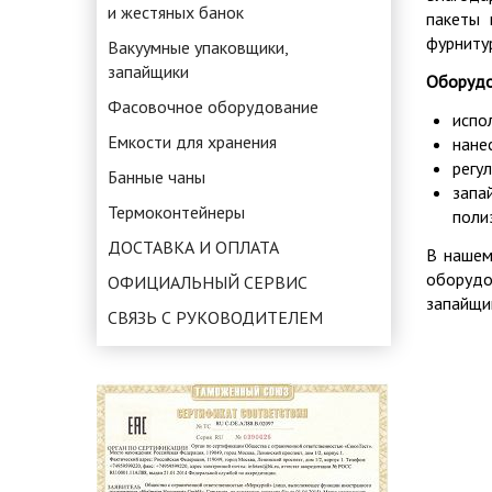
и жестяных банок
пакеты 
фурниту
Вакуумные упаковщики,
запайщики
Оборудо
Фасовочное оборудование
испо
Емкости для хранения
нане
регу
Банные чаны
запа
Термоконтейнеры
поли
ДОСТАВКА И ОПЛАТА
В нашем
оборудо
ОФИЦИАЛЬНЫЙ СЕРВИС
запайщи
СВЯЗЬ С РУКОВОДИТЕЛЕМ